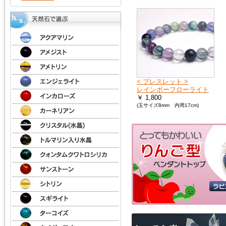
kato）
< ブレスレット >
レインボーフローライト
￥ 1,800
(玉サイズ8mm 内周17cm)