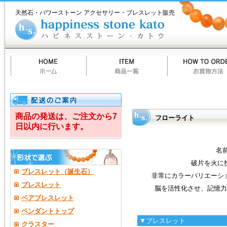
ホ
商
お
質
当
お
ハ
ハ
ー
品
買
問
店
買
ピ
天然石・パワーストーン アクセサリー・ブレスレット販売
ム
一
物
一
の
い
ネ
ピ
覧
方
覧
ご
物
ス
法
案
カ
ス
ネ
内
ー
ト
ト
ー
ス
ン
カ
ト
ス
ウ
ト
ー
商品の発送は、ご注文から7
フローライト
日以内に行います。
ン
カ
名
破片を火に
ト
ブレスレット（誕生石）
非常にカラーバリエーシ
ウ
ブレスレット
脳を活性化させ、記憶力
ペアブレスレット
（happiness
ペンダントトップ
stone
▼ブレスレット
クラスター