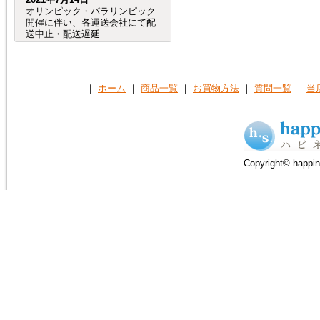
オリンピック・パラリンピック
開催に伴い、各運送会社にて配
送中止・配送遅延
が発生する事が予想されます。
（特に、交通が規制される会場
周辺など。）
つきましては、オリンピック・
｜
ホーム
｜
商品一覧
｜
お買物方法
｜
質問一覧
｜
当
パラリンピック開催期間中及
び、前後の商品のお
届けは、到着までにお時間が掛
かる場合がございますので宜し
くお願い致します。
Copyright© happin
2020年8月4日
売れ筋人気ランキングを更新し
ました。
2019年6月4日
６月27日（木）から７月２日
（火）頃まで、「Ｇ20サミッ
ト」に伴う
交通規制の影響で、
大阪府（全域）、兵庫県（芦屋
市、尼崎市、伊丹市、西宮市）