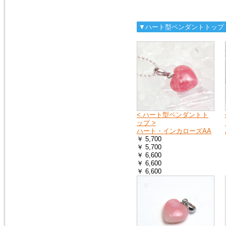
へ
お送りする荷物の到着に遅れが
出たり、配達日時の指定ができ
ない場合があります。
▼ハート型ペンダントトップ
詳しくは、こちら
2019年4月27日
10連休中も、通常通り営業の予
定ですが、メールでのお返事や
ご注文のお礼などのご連絡は多
少遅れる場合がございます。
また、運送会社の都合により、
< ハート型ペンダントト
配達時間の遅配が発生する場合
ップ >
がございますので、配達ご希望
ハート・インカローズAA
日時に余裕をもって、ご注文時
￥ 5,700
にご指定下さい。
￥ 5,700
何卒、宜しくお願い申し上げま
￥ 6,600
す。
￥ 6,600
￥ 6,600
2019年1月1日
謹賀新年
本年も 宜しくお願い申し上げ
ます