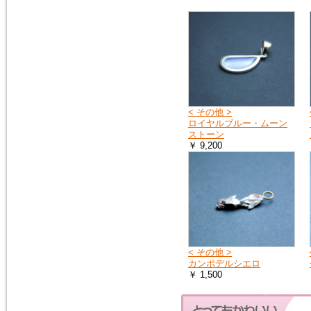
2015年2月10日
トルコ石（ターコイズ）の、ペ
ンダントトップ３点を追加掲載
しました。
< その他 >
ロイヤルブルー・ムーン
ストーン
￥ 9,200
< その他 >
カンポデルシエロ
￥ 1,500