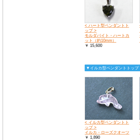
2018年1月20日
１月25日（木曜日）午前０時か
ら７時の間で、メンテナンスの
< ハート型ペンダントト
ため、１時間ほどホームページ
ップ >
をご覧いただけなくなります。
モルダバイト・ハートカ
申し訳ございません。
ット（約10mm）
￥ 15,600
2016年9月27日
「期間限定ご奉仕品」の掲載品
を買い物かごに入れると、割引
▼イルカ型ペンダントトップ
前の旧価格が表示される点を修
正いたしました。
2016年3月3日
イタリア製シルバーチェーン
（ボックス）を掲載しました。
シルバーチェーン
< イルカ型ペンダントト
2016年3月3日
ップ >
モルダバイトのペンダントトッ
イルカ・ローズクオーツ
プ（シルバーチェーン・サービ
￥ 1,890