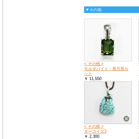
ス）を、掲載しました。
モルダバイト・ペンダントトッ
▼その他
プ
2016年1月16日
粒粒編み込みと、スターが出る
ローズクォーツのブレスレット
を追加しました。
ローズクォーツ・ブレスレット
< その他 >
2015年5月7日
モルダバイト・長方形カ
人気の高い、タイガーアイの専
ット
用項目を作り、新しいブレスレ
￥ 11,550
ットを追加しました。非常に珍
しい、タイガークオーツもお見
逃しなく！
タイガーアイ
2015年2月28日
宝石質と言っても良いクラス
の、ガーネット・ペンダントト
< その他 >
ップを追加しました。１点限定
ターコイズ3
の入荷です。
￥ 2,300
ガーネットＰＴ