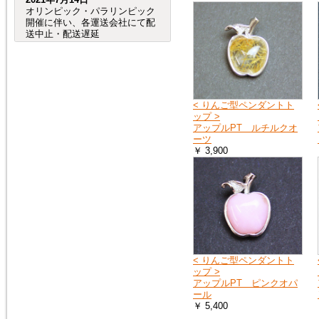
オリンピック・パラリンピック
開催に伴い、各運送会社にて配
送中止・配送遅延
が発生する事が予想されます。
（特に、交通が規制される会場
周辺など。）
つきましては、オリンピック・
パラリンピック開催期間中及
び、前後の商品のお
< りんご型ペンダントト
届けは、到着までにお時間が掛
ップ >
かる場合がございますので宜し
アップルPT ルチルクオ
くお願い致します。
ーツ
￥ 3,900
2020年8月4日
売れ筋人気ランキングを更新し
ました。
2019年6月4日
６月27日（木）から７月２日
< りんご型ペンダントト
（火）頃まで、「Ｇ20サミッ
ップ >
ト」に伴う
アップルPT ピンクオパ
交通規制の影響で、
ール
大阪府（全域）、兵庫県（芦屋
￥ 5,400
市、尼崎市、伊丹市、西宮市）