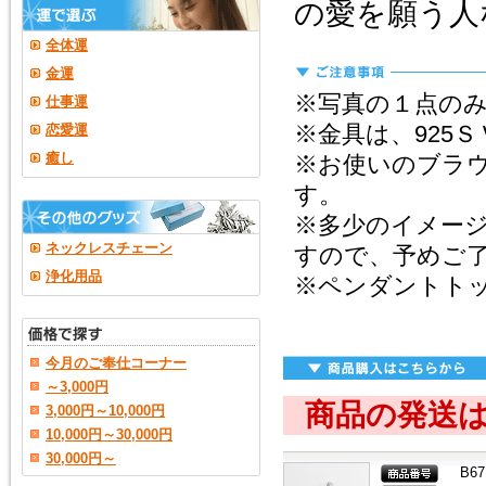
の愛を願う人
全体運
金運
※写真の１点の
仕事運
※金具は、925
恋愛運
癒し
※お使いのブラ
す。
※多少のイメー
ネックレスチェーン
すので、予めご
浄化用品
※ペンダントト
今月のご奉仕コーナー
～3,000円
商品の発送
3,000円～10,000円
10,000円～30,000円
30,000円～
B67