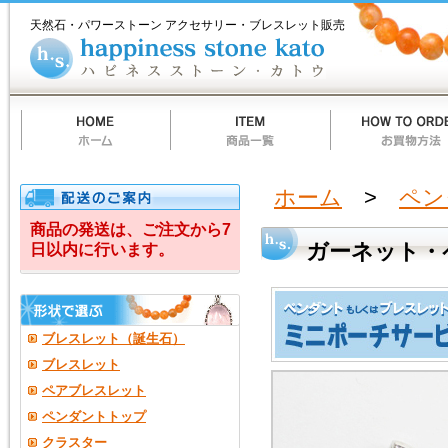
ホ
商
お
質
当
お
ハ
ガ
ー
品
買
問
店
買
ピ
天然石・パワーストーン アクセサリー・ブレスレット販売
ム
一
物
一
の
い
ネ
ー
覧
方
覧
ご
物
ス
法
案
カ
ス
ネ
内
ー
ト
ト
ー
ッ
ン
カ
ト
ト・
ウ
ペ
ホーム
>
ペン
ン
商品の発送は、ご注文から7
ガーネット・
日以内に行います。
ダ
ン
ト
ブレスレット（誕生石）
ト
ブレスレット
ペアブレスレット
ッ
ペンダントトップ
プ
クラスター