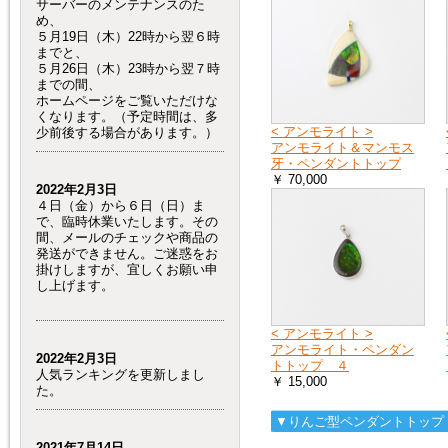
サーバーのメンテナンスのた
め、
５月19日（木）22時から翌６時
までと、
５月26日（木）23時から翌７時
までの間、
ホームページをご覧いただけな
くなります。（予定時間は、多
< アンモライト >
少前後する場合があります。）
アンモライト＆マンモス
牙・ペンダントトップ
￥ 70,000
2022年2月3日
４日（金）から６日（日）ま
で、臨時休業いたします。その
間、メールのチェックや商品の
発送ができません。ご迷惑をお
掛けしますが、宜しくお願い申
し上げます。
< アンモライト >
アンモライト・ペンダン
2022年2月3日
トトップ ４
人気ランキングを更新しまし
￥ 15,000
た。
▼りんご型ペンダントトップ
2021年7月14日