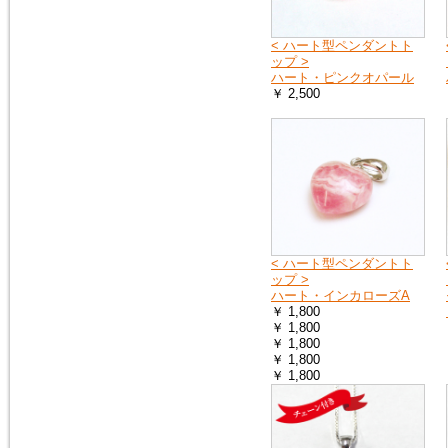
2018年9月8日
大阪府の一部・京都府の一部・
< ハート型ペンダントト
北海道の全域へ荷物をお送りす
ップ >
ることができません。詳しく
ハート・ピンクオパール
は、ヤマト運輸のホームページ
￥ 2,500
をご覧ください。
ヤマト運輸ホームページ
2018年7月11日
豪雨の影響で、荷物をお送りで
きない地域や、配達の遅延が起
こる地域があります。詳しく
は、ヤマト運輸のホームページ
をご覧ください。
< ハート型ペンダントト
ヤマト運輸ホームページ
ップ >
ハート・インカローズA
￥ 1,800
￥ 1,800
2018年6月19日
￥ 1,800
※大阪府を中心とした地震の影
￥ 1,800
響により、商品のお届けが遅延
￥ 1,800
する可能性がございます。
ご迷惑をお掛けいたしますが、
ご理解のほど何卒よろしくお願
い申し上げます。