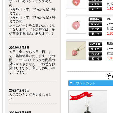
サーバーのメンテナンスのた
約1
め、
1,8
５月19日（木）22時から翌６時
までと、
５月26日（木）23時から翌７時
B6
までの間、
ハ
ホームページをご覧いただけな
約1
くなります。（予定時間は、多
少前後する場合があります。）
1,8
B80
2022年2月3日
ハ
４日（金）から６日（日）ま
約1
で、臨時休業いたします。その
1,8
間、メールのチェックや商品の
発送ができません。ご迷惑をお
掛けしますが、宜しくお願い申
し上げます。
そ
▼ラウンドカット
2022年2月3日
人気ランキングを更新しまし
た。
2021年7月14日