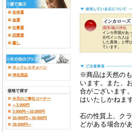
全体運
金運
仕事運
清浄/魂の浄化
インカ帝国があ
恋愛運
古代インカ人は
した真珠」と呼
癒し
ています。
ネックレスチェーン
※商品は天然の
浄化用品
います。また、
合がございます
はいたしかねま
今月のご奉仕コーナー
～3,000円
3,000円～10,000円
石の性質上、ク
10,000円～30,000円
どがある場合が
30,000円～