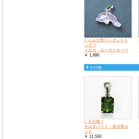
2015年2月10日
トルコ石（ターコイズ）の、ペ
ンダントトップ３点を追加掲載
しました。
< イルカ型ペンダントト
ップ >
イルカ・ローズクオーツ
￥ 1,890
▼その他
< その他 >
モルダバイト・長方形カ
ット
￥ 11,550