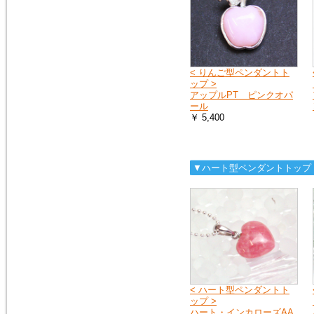
2018年9月8日
大阪府の一部・京都府の一部・
北海道の全域へ荷物をお送りす
ることができません。詳しく
は、ヤマト運輸のホームページ
< りんご型ペンダントト
をご覧ください。
ップ >
ヤマト運輸ホームページ
アップルPT ピンクオパ
ール
￥ 5,400
2018年7月11日
豪雨の影響で、荷物をお送りで
きない地域や、配達の遅延が起
こる地域があります。詳しく
▼ハート型ペンダントトップ
は、ヤマト運輸のホームページ
をご覧ください。
ヤマト運輸ホームページ
2018年6月19日
※大阪府を中心とした地震の影
響により、商品のお届けが遅延
する可能性がございます。
ご迷惑をお掛けいたしますが、
< ハート型ペンダントト
ご理解のほど何卒よろしくお願
ップ >
い申し上げます。
ハート・インカローズAA