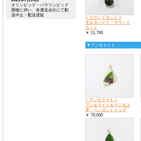
オリンピック・パラリンピック
開催に伴い、各運送会社にて配
送中止・配送遅延
< ラウンドカット >
が発生する事が予想されます。
モルダバイト・ラウンド
（特に、交通が規制される会場
カット
周辺など。）
￥ 11,700
つきましては、オリンピック・
パラリンピック開催期間中及
び、前後の商品のお
▼アンモライト
届けは、到着までにお時間が掛
かる場合がございますので宜し
くお願い致します。
2020年8月4日
売れ筋人気ランキングを更新し
ました。
< アンモライト >
アンモライト＆マンモス
2019年6月4日
牙・ペンダントトップ
６月27日（木）から７月２日
￥ 70,000
（火）頃まで、「Ｇ20サミッ
ト」に伴う
交通規制の影響で、
大阪府（全域）、兵庫県（芦屋
市、尼崎市、伊丹市、西宮市）