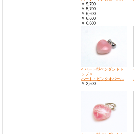
￥ 5,700
￥ 5,700
2018年1月20日
￥ 6,600
１月25日（木曜日）午前０時か
￥ 6,600
ら７時の間で、メンテナンスの
￥ 6,600
ため、１時間ほどホームページ
をご覧いただけなくなります。
申し訳ございません。
2016年9月27日
「期間限定ご奉仕品」の掲載品
を買い物かごに入れると、割引
前の旧価格が表示される点を修
< ハート型ペンダントト
正いたしました。
ップ >
ハート・ピンクオパール
￥ 2,500
2016年3月3日
イタリア製シルバーチェーン
（ボックス）を掲載しました。
シルバーチェーン
2016年3月3日
モルダバイトのペンダントトッ
プ（シルバーチェーン・サービ