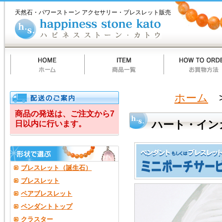
ホ
商
お
質
当
お
ハ
ハ
ー
品
買
問
店
買
ピ
天然石・パワーストーン アクセサリー・ブレスレット販売
ム
一
物
一
の
い
ネ
ー
覧
方
覧
ご
物
ス
法
案
カ
ス
ト・
内
ー
ト
ト
ー
イ
ン
カ
ト
ン
ウ
カ
ホーム
ロ
商品の発送は、ご注文から7
ハート・イン
日以内に行います。
ー
ズ
A
ブレスレット（誕生石）
ブレスレット
ペアブレスレット
ペンダントトップ
クラスター