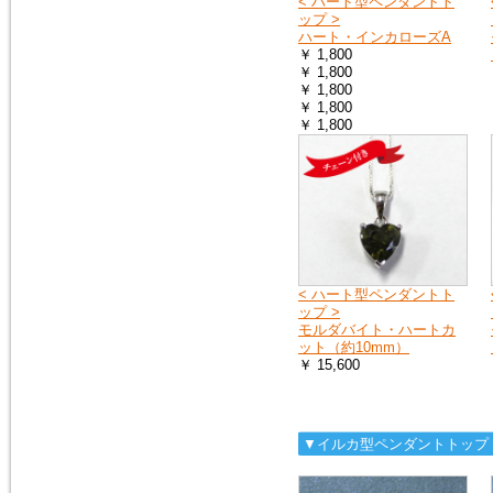
< ハート型ペンダントト
ス）を、掲載しました。
ップ >
モルダバイト・ペンダントトッ
ハート・インカローズA
プ
￥ 1,800
￥ 1,800
￥ 1,800
2016年1月16日
￥ 1,800
粒粒編み込みと、スターが出る
￥ 1,800
ローズクォーツのブレスレット
を追加しました。
ローズクォーツ・ブレスレット
2015年5月7日
人気の高い、タイガーアイの専
用項目を作り、新しいブレスレ
ットを追加しました。非常に珍
< ハート型ペンダントト
しい、タイガークオーツもお見
ップ >
逃しなく！
モルダバイト・ハートカ
タイガーアイ
ット（約10mm）
￥ 15,600
2015年2月28日
宝石質と言っても良いクラス
の、ガーネット・ペンダントト
▼イルカ型ペンダントトップ
ップを追加しました。１点限定
の入荷です。
ガーネットＰＴ