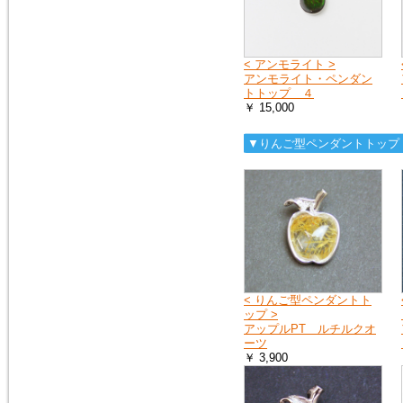
へ
お送りする荷物の到着に遅れが
出たり、配達日時の指定ができ
ない場合があります。
< アンモライト >
詳しくは、こちら
アンモライト・ペンダン
トトップ ４
￥ 15,000
2019年4月27日
10連休中も、通常通り営業の予
▼りんご型ペンダントトップ
定ですが、メールでのお返事や
ご注文のお礼などのご連絡は多
少遅れる場合がございます。
また、運送会社の都合により、
配達時間の遅配が発生する場合
がございますので、配達ご希望
日時に余裕をもって、ご注文時
にご指定下さい。
何卒、宜しくお願い申し上げま
す。
< りんご型ペンダントト
ップ >
アップルPT ルチルクオ
2019年1月1日
ーツ
謹賀新年
￥ 3,900
本年も 宜しくお願い申し上げ
ます