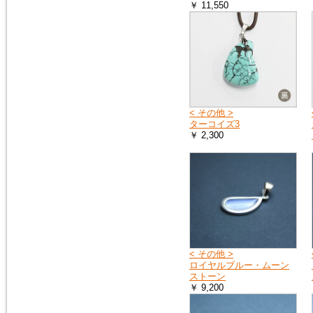
￥ 11,550
2015年2月10日
トルコ石（ターコイズ）の、ペ
ンダントトップ３点を追加掲載
しました。
< その他 >
ターコイズ3
￥ 2,300
< その他 >
ロイヤルブルー・ムーン
ストーン
￥ 9,200