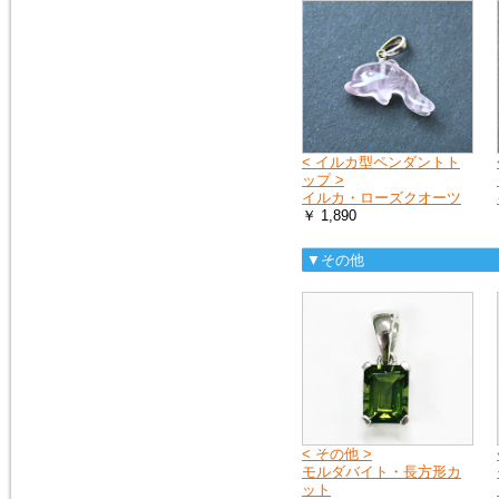
ス）を、掲載しました。
モルダバイト・ペンダントトッ
プ
2016年1月16日
粒粒編み込みと、スターが出る
ローズクォーツのブレスレット
を追加しました。
< イルカ型ペンダントト
ローズクォーツ・ブレスレット
ップ >
イルカ・ローズクオーツ
￥ 1,890
2015年5月7日
人気の高い、タイガーアイの専
▼その他
用項目を作り、新しいブレスレ
ットを追加しました。非常に珍
しい、タイガークオーツもお見
逃しなく！
タイガーアイ
2015年2月28日
宝石質と言っても良いクラス
の、ガーネット・ペンダントト
< その他 >
ップを追加しました。１点限定
モルダバイト・長方形カ
の入荷です。
ット
ガーネットＰＴ