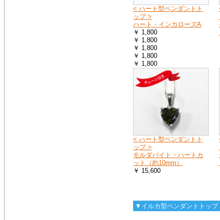
< ハート型ペンダントト
ップ >
2018年1月20日
ハート・インカローズA
１月25日（木曜日）午前０時か
￥ 1,800
ら７時の間で、メンテナンスの
￥ 1,800
ため、１時間ほどホームページ
￥ 1,800
をご覧いただけなくなります。
￥ 1,800
申し訳ございません。
￥ 1,800
2016年9月27日
「期間限定ご奉仕品」の掲載品
を買い物かごに入れると、割引
前の旧価格が表示される点を修
正いたしました。
< ハート型ペンダントト
2016年3月3日
ップ >
イタリア製シルバーチェーン
モルダバイト・ハートカ
（ボックス）を掲載しました。
ット（約10mm）
シルバーチェーン
￥ 15,600
2016年3月3日
モルダバイトのペンダントトッ
▼イルカ型ペンダントトップ
プ（シルバーチェーン・サービ