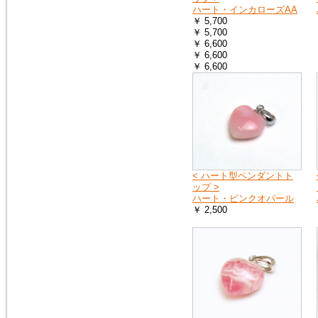
ハート・インカローズAA
2018年9月8日
￥ 5,700
大阪府の一部・京都府の一部・
￥ 5,700
北海道の全域へ荷物をお送りす
￥ 6,600
ることができません。詳しく
￥ 6,600
は、ヤマト運輸のホームページ
￥ 6,600
をご覧ください。
ヤマト運輸ホームページ
2018年7月11日
豪雨の影響で、荷物をお送りで
きない地域や、配達の遅延が起
こる地域があります。詳しく
は、ヤマト運輸のホームページ
< ハート型ペンダントト
をご覧ください。
ップ >
ヤマト運輸ホームページ
ハート・ピンクオパール
￥ 2,500
2018年6月19日
※大阪府を中心とした地震の影
響により、商品のお届けが遅延
する可能性がございます。
ご迷惑をお掛けいたしますが、
ご理解のほど何卒よろしくお願
い申し上げます。