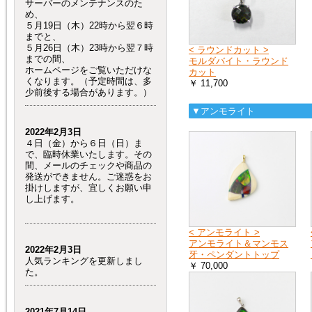
サーバーのメンテナンスのた
め、
５月19日（木）22時から翌６時
までと、
５月26日（木）23時から翌７時
< ラウンドカット >
までの間、
モルダバイト・ラウンド
ホームページをご覧いただけな
カット
くなります。（予定時間は、多
￥ 11,700
少前後する場合があります。）
▼アンモライト
2022年2月3日
４日（金）から６日（日）ま
で、臨時休業いたします。その
間、メールのチェックや商品の
発送ができません。ご迷惑をお
掛けしますが、宜しくお願い申
し上げます。
< アンモライト >
アンモライト＆マンモス
2022年2月3日
牙・ペンダントトップ
人気ランキングを更新しまし
￥ 70,000
た。
2021年7月14日