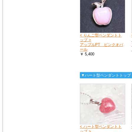
へ
お送りする荷物の到着に遅れが
出たり、配達日時の指定ができ
ない場合があります。
詳しくは、こちら
< りんご型ペンダントト
ップ >
2019年4月27日
アップルPT ピンクオパ
10連休中も、通常通り営業の予
ール
定ですが、メールでのお返事や
￥ 5,400
ご注文のお礼などのご連絡は多
少遅れる場合がございます。
また、運送会社の都合により、
配達時間の遅配が発生する場合
がございますので、配達ご希望
▼ハート型ペンダントトップ
日時に余裕をもって、ご注文時
にご指定下さい。
何卒、宜しくお願い申し上げま
す。
2019年1月1日
謹賀新年
本年も 宜しくお願い申し上げ
ます
< ハート型ペンダントト
ップ >