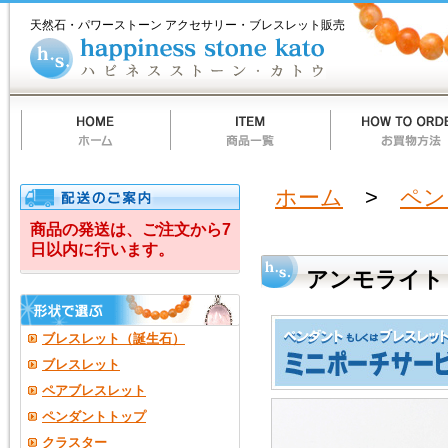
ホ
商
お
質
当
お
ハ
ア
ー
品
買
問
店
買
ピ
天然石・パワーストーン アクセサリー・ブレスレット販売
ム
一
物
一
の
い
ネ
ン
覧
方
覧
ご
物
ス
法
案
カ
ス
モ
内
ー
ト
ト
ー
ラ
ン
カ
ト
イ
ウ
ト
ホーム
>
ペン
＆
商品の発送は、ご注文から7
日以内に行います。
マ
アンモライト
ン
モ
ブレスレット（誕生石）
ス
ブレスレット
ペアブレスレット
牙・
ペンダントトップ
ペ
クラスター