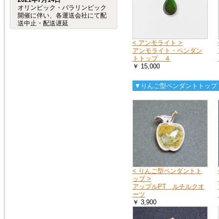
オリンピック・パラリンピック
開催に伴い、各運送会社にて配
送中止・配送遅延
が発生する事が予想されます。
（特に、交通が規制される会場
< アンモライト >
周辺など。）
アンモライト・ペンダン
つきましては、オリンピック・
トトップ ４
パラリンピック開催期間中及
￥ 15,000
び、前後の商品のお
届けは、到着までにお時間が掛
かる場合がございますので宜し
▼りんご型ペンダントトップ
くお願い致します。
2020年8月4日
売れ筋人気ランキングを更新し
ました。
2019年6月4日
< りんご型ペンダントト
６月27日（木）から７月２日
ップ >
（火）頃まで、「Ｇ20サミッ
アップルPT ルチルクオ
ト」に伴う
ーツ
交通規制の影響で、
￥ 3,900
大阪府（全域）、兵庫県（芦屋
市、尼崎市、伊丹市、西宮市）