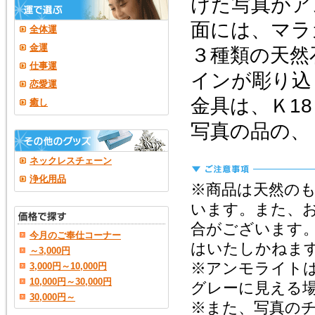
けた写真がア
面には、マラ
全体運
金運
３種類の天然
仕事運
インが彫り込
恋愛運
金具は、Ｋ1
癒し
写真の品の、
ネックレスチェーン
浄化用品
※商品は天然の
います。また、
合がございます
今月のご奉仕コーナー
はいたしかねま
～3,000円
※アンモライト
3,000円～10,000円
10,000円～30,000円
グレーに見える
30,000円～
※また、写真の