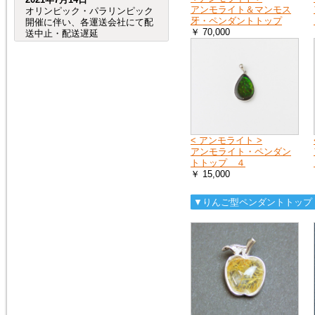
アンモライト＆マンモス
オリンピック・パラリンピック
牙・ペンダントトップ
開催に伴い、各運送会社にて配
￥ 70,000
送中止・配送遅延
が発生する事が予想されます。
（特に、交通が規制される会場
周辺など。）
つきましては、オリンピック・
パラリンピック開催期間中及
び、前後の商品のお
届けは、到着までにお時間が掛
かる場合がございますので宜し
くお願い致します。
< アンモライト >
アンモライト・ペンダン
トトップ ４
￥ 15,000
2020年8月4日
売れ筋人気ランキングを更新し
ました。
▼りんご型ペンダントトップ
2019年6月4日
６月27日（木）から７月２日
（火）頃まで、「Ｇ20サミッ
ト」に伴う
交通規制の影響で、
大阪府（全域）、兵庫県（芦屋
市、尼崎市、伊丹市、西宮市）