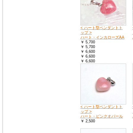
2018年9月8日
大阪府の一部・京都府の一部・
北海道の全域へ荷物をお送りす
ることができません。詳しく
は、ヤマト運輸のホームページ
< ハート型ペンダントト
をご覧ください。
ップ >
ヤマト運輸ホームページ
ハート・インカローズAA
￥ 5,700
￥ 5,700
￥ 6,600
2018年7月11日
￥ 6,600
豪雨の影響で、荷物をお送りで
￥ 6,600
きない地域や、配達の遅延が起
こる地域があります。詳しく
は、ヤマト運輸のホームページ
をご覧ください。
ヤマト運輸ホームページ
2018年6月19日
※大阪府を中心とした地震の影
< ハート型ペンダントト
響により、商品のお届けが遅延
ップ >
する可能性がございます。
ハート・ピンクオパール
ご迷惑をお掛けいたしますが、
￥ 2,500
ご理解のほど何卒よろしくお願
い申し上げます。