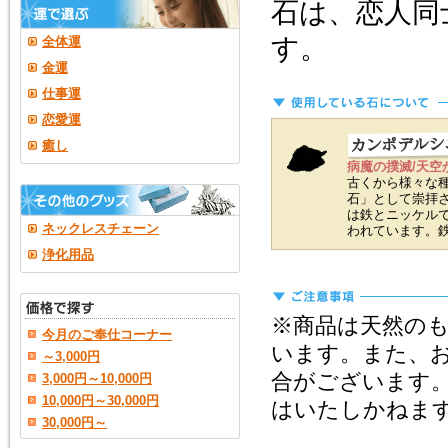
石は、恋人同
す。
全体運
金運
仕事運
恋愛運
癒し
病魔の撲滅/天空
古くから様々な
石」として崇拝
は鉄とニッケル
ネックレスチェーン
われています。
浄化用品
※商品は天然の
今月のご奉仕コーナー
います。また、
～3,000円
合がございます
3,000円～10,000円
10,000円～30,000円
はいたしかねま
30,000円～