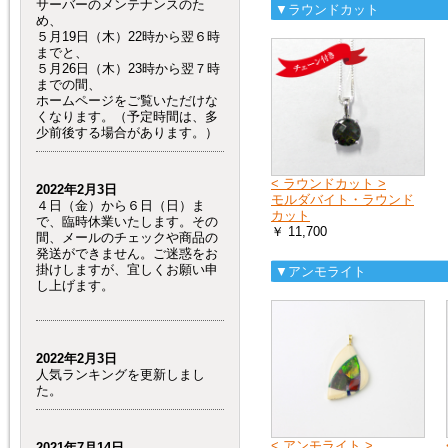
サーバーのメンテナンスのた
▼ラウンドカット
め、
５月19日（木）22時から翌６時
までと、
５月26日（木）23時から翌７時
までの間、
ホームページをご覧いただけな
くなります。（予定時間は、多
少前後する場合があります。）
< ラウンドカット >
2022年2月3日
モルダバイト・ラウンド
４日（金）から６日（日）ま
カット
で、臨時休業いたします。その
￥ 11,700
間、メールのチェックや商品の
発送ができません。ご迷惑をお
掛けしますが、宜しくお願い申
▼アンモライト
し上げます。
2022年2月3日
人気ランキングを更新しまし
た。
< アンモライト >
2021年7月14日