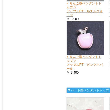
へ
< りんご型ペンダントト
お送りする荷物の到着に遅れが
ップ >
出たり、配達日時の指定ができ
アップルPT ルチルクオ
ない場合があります。
ーツ
￥ 3,900
詳しくは、こちら
2019年4月27日
10連休中も、通常通り営業の予
定ですが、メールでのお返事や
ご注文のお礼などのご連絡は多
少遅れる場合がございます。
また、運送会社の都合により、
< りんご型ペンダントト
配達時間の遅配が発生する場合
ップ >
がございますので、配達ご希望
アップルPT ピンクオパ
日時に余裕をもって、ご注文時
ール
にご指定下さい。
￥ 5,400
何卒、宜しくお願い申し上げま
す。
▼ハート型ペンダントトップ
2019年1月1日
謹賀新年
本年も 宜しくお願い申し上げ
ます