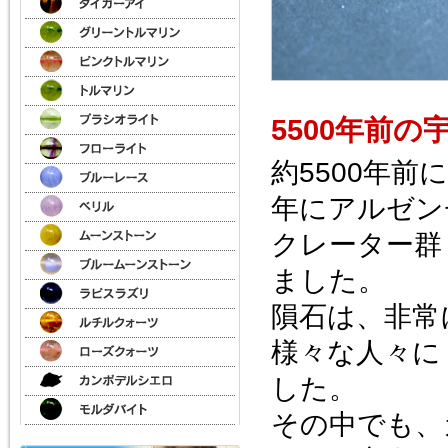
5500年前
約5500年前
年にアルゼン
クレーター群
ました。
隕石は、非常
様々な人々に
した。
その中でも、