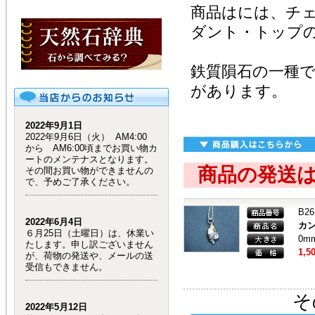
商品はには、チ
ダント・トップ
鉄質隕石の一種
があります。
2022年9月1日
2022年9月6日（火） AM4:00
から AM6:00頃までお買い物カ
ートのメンテナスとなります。
商品の発送
その間お買い物ができませんの
で、予めご了承ください。
B26
2022年6月4日
カ
６月25日（土曜日）は、休業い
0m
たします。申し訳ございません
1,5
が、荷物の発送や、メールの送
受信もできません。
そ
2022年5月12日