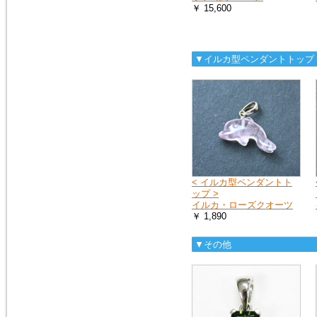
ス）を、掲載しました。
￥ 15,600
モルダバイト・ペンダントトッ
プ
▼イルカ型ペンダントトップ
2016年1月16日
粒粒編み込みと、スターが出る
ローズクォーツのブレスレット
を追加しました。
ローズクォーツ・ブレスレット
2015年5月7日
人気の高い、タイガーアイの専
用項目を作り、新しいブレスレ
< イルカ型ペンダントト
ットを追加しました。非常に珍
ップ >
しい、タイガークオーツもお見
イルカ・ローズクオーツ
逃しなく！
￥ 1,890
タイガーアイ
▼その他
2015年2月28日
宝石質と言っても良いクラス
の、ガーネット・ペンダントト
ップを追加しました。１点限定
の入荷です。
ガーネットＰＴ