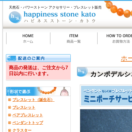
ホ
商
お
質
当
お
ハ
カ
ー
品
買
問
店
買
ピ
天然石・パワーストーン アクセサリー・ブレスレット販売
ム
一
物
一
の
い
ネ
ン
覧
方
覧
ご
物
ス
法
案
カ
ス
ポ
内
ー
ト
ト
ー
デ
ン
カ
ト
ル
ウ
シ
ホ
エ
商品の発送は、ご注文から7
カンポデルシ
日以内に行います。
ロ
ブレスレット（誕生石）
ブレスレット
ペアブレスレット
ペンダントトップ
クラスター