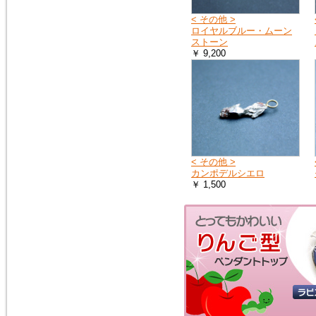
< その他 >
ロイヤルブルー・ムーン
ストーン
￥ 9,200
< その他 >
カンポデルシエロ
￥ 1,500