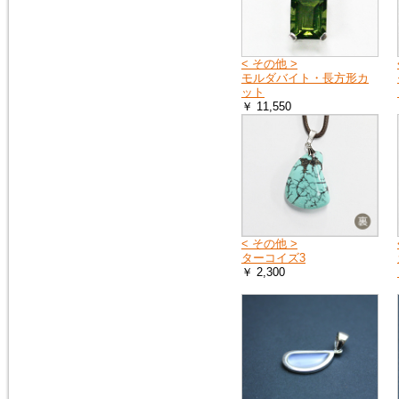
2015年2月10日
トルコ石（ターコイズ）の、ペ
< その他 >
ンダントトップ３点を追加掲載
モルダバイト・長方形カ
しました。
ット
￥ 11,550
< その他 >
ターコイズ3
￥ 2,300