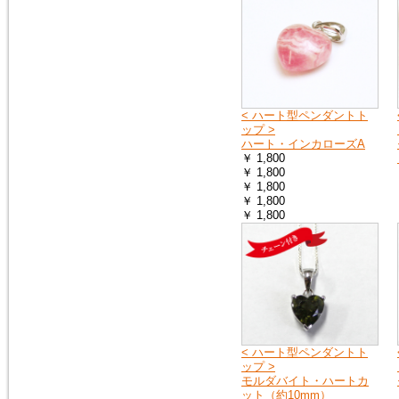
2018年1月20日
１月25日（木曜日）午前０時か
ら７時の間で、メンテナンスの
ため、１時間ほどホームページ
をご覧いただけなくなります。
申し訳ございません。
< ハート型ペンダントト
ップ >
ハート・インカローズA
2016年9月27日
￥ 1,800
「期間限定ご奉仕品」の掲載品
￥ 1,800
を買い物かごに入れると、割引
￥ 1,800
前の旧価格が表示される点を修
￥ 1,800
正いたしました。
￥ 1,800
2016年3月3日
イタリア製シルバーチェーン
（ボックス）を掲載しました。
シルバーチェーン
< ハート型ペンダントト
2016年3月3日
ップ >
モルダバイトのペンダントトッ
モルダバイト・ハートカ
プ（シルバーチェーン・サービ
ット（約10mm）