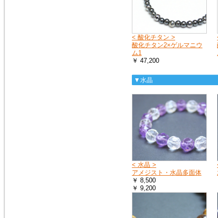
2018年9月8日
大阪府の一部・京都府の一部・
北海道の全域へ荷物をお送りす
ることができません。詳しく
< 酸化チタン >
は、ヤマト運輸のホームページ
酸化チタン2×ゲルマニウ
をご覧ください。
ム1
ヤマト運輸ホームページ
￥ 47,200
▼水晶
2018年7月11日
豪雨の影響で、荷物をお送りで
きない地域や、配達の遅延が起
こる地域があります。詳しく
は、ヤマト運輸のホームページ
をご覧ください。
ヤマト運輸ホームページ
2018年6月19日
< 水晶 >
※大阪府を中心とした地震の影
アメジスト・水晶多面体
響により、商品のお届けが遅延
￥ 8,500
する可能性がございます。
￥ 9,200
ご迷惑をお掛けいたしますが、
ご理解のほど何卒よろしくお願
い申し上げます。