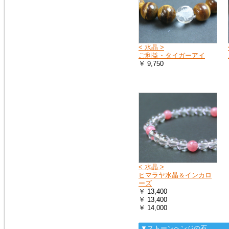
2018年1月20日
１月25日（木曜日）午前０時か
ら７時の間で、メンテナンスの
ため、１時間ほどホームページ
< 水晶 >
をご覧いただけなくなります。
ご利益・タイガーアイ
申し訳ございません。
￥ 9,750
2016年9月27日
「期間限定ご奉仕品」の掲載品
を買い物かごに入れると、割引
前の旧価格が表示される点を修
正いたしました。
2016年3月3日
イタリア製シルバーチェーン
< 水晶 >
（ボックス）を掲載しました。
ヒマラヤ水晶＆インカロ
シルバーチェーン
ーズ
￥ 13,400
￥ 13,400
2016年3月3日
￥ 14,000
モルダバイトのペンダントトッ
プ（シルバーチェーン・サービ
▼ストーンヘンジの石