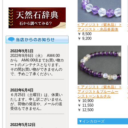
< アメジスト（紫水晶） >
アメジスト・水晶多面体
￥ 8,500
￥ 9,200
2022年9月1日
2022年9月6日（火） AM4:00
から AM6:00頃までお買い物カ
ートのメンテナスとなります。
その間お買い物ができませんの
で、予めご了承ください。
< アメジスト（紫水晶） >
2022年6月4日
アメジスト＆ブルームー
６月25日（土曜日）は、休業い
ンストーン＆ルチル
たします。申し訳ございません
￥ 10,900
が、荷物の発送や、メールの送
￥ 11,550
受信もできません。
￥ 12,500
▼インカローズ
2022年5月12日