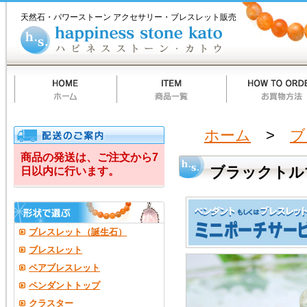
ホ
商
お
質
当
お
ハ
ブ
ー
品
買
問
店
買
ピ
天然石・パワーストーン アクセサリー・ブレスレット販売
ム
一
物
一
の
い
ネ
ラ
覧
方
覧
ご
物
ス
法
案
カ
ス
ッ
内
ー
ト
ト
ー
ク
ン
カ
ト
ト
ウ
ル
ホーム
>
ブ
マ
商品の発送は、ご注文から7
ブラックトル
日以内に行います。
リ
ン・
ル
ブレスレット（誕生石）
チ
ブレスレット
ペアブレスレット
ル
ペンダントトップ
水
クラスター