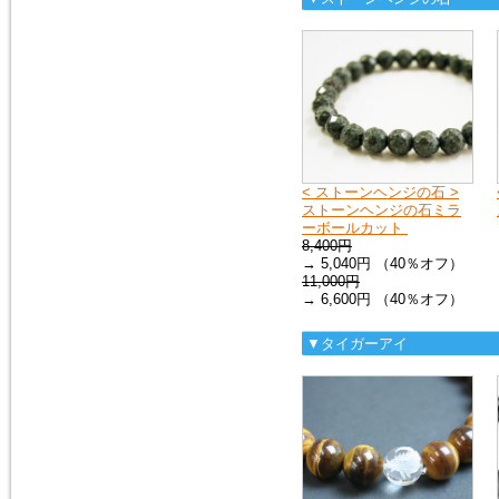
ス）を、掲載しました。
モルダバイト・ペンダントトッ
プ
2016年1月16日
粒粒編み込みと、スターが出る
ローズクォーツのブレスレット
を追加しました。
ローズクォーツ・ブレスレット
< ストーンヘンジの石 >
ストーンヘンジの石ミラ
ーボールカット
2015年5月7日
8,400円
人気の高い、タイガーアイの専
→ 5,040円 （40％オフ）
用項目を作り、新しいブレスレ
11,000円
ットを追加しました。非常に珍
→ 6,600円 （40％オフ）
しい、タイガークオーツもお見
逃しなく！
タイガーアイ
▼タイガーアイ
2015年2月28日
宝石質と言っても良いクラス
の、ガーネット・ペンダントト
ップを追加しました。１点限定
の入荷です。
ガーネットＰＴ