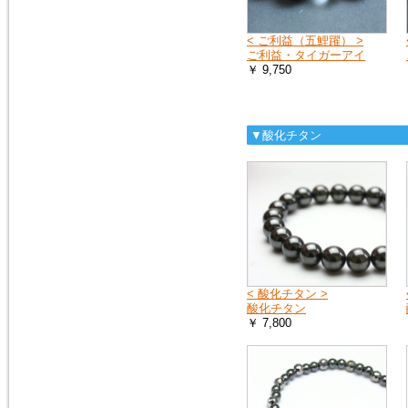
へ
お送りする荷物の到着に遅れが
出たり、配達日時の指定ができ
< ご利益（五鯉躍） >
ない場合があります。
ご利益・タイガーアイ
￥ 9,750
詳しくは、こちら
2019年4月27日
▼酸化チタン
10連休中も、通常通り営業の予
定ですが、メールでのお返事や
ご注文のお礼などのご連絡は多
少遅れる場合がございます。
また、運送会社の都合により、
配達時間の遅配が発生する場合
がございますので、配達ご希望
日時に余裕をもって、ご注文時
にご指定下さい。
何卒、宜しくお願い申し上げま
す。
< 酸化チタン >
酸化チタン
￥ 7,800
2019年1月1日
謹賀新年
本年も 宜しくお願い申し上げ
ます