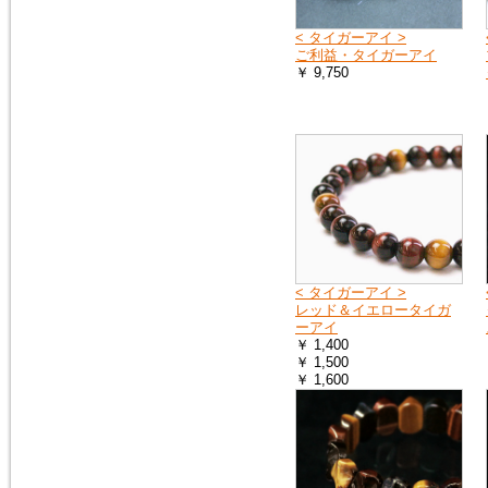
< タイガーアイ >
ご利益・タイガーアイ
2015年2月10日
￥ 9,750
トルコ石（ターコイズ）の、ペ
ンダントトップ３点を追加掲載
しました。
< タイガーアイ >
レッド＆イエロータイガ
ーアイ
￥ 1,400
￥ 1,500
￥ 1,600