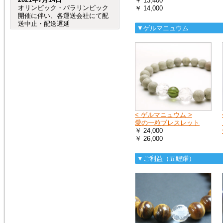
￥ 13,400
オリンピック・パラリンピック
￥ 14,000
開催に伴い、各運送会社にて配
送中止・配送遅延
▼ゲルマニュウム
が発生する事が予想されます。
（特に、交通が規制される会場
周辺など。）
つきましては、オリンピック・
パラリンピック開催期間中及
び、前後の商品のお
届けは、到着までにお時間が掛
かる場合がございますので宜し
くお願い致します。
< ゲルマニュウム >
愛の一粒ブレスレット
2020年8月4日
￥ 24,000
売れ筋人気ランキングを更新し
￥ 26,000
ました。
▼ご利益（五鯉躍）
2019年6月4日
６月27日（木）から７月２日
（火）頃まで、「Ｇ20サミッ
ト」に伴う
交通規制の影響で、
大阪府（全域）、兵庫県（芦屋
市、尼崎市、伊丹市、西宮市）