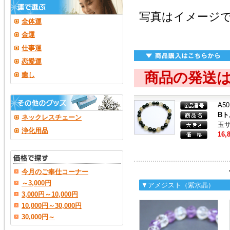
写真はイメージ
全体運
金運
仕事運
恋愛運
商品の発送
癒し
A50
B
ネックレスチェーン
玉サ
浄化用品
16,
今月のご奉仕コーナー
～3,000円
▼アメジスト（紫水晶）
3,000円～10,000円
10,000円～30,000円
30,000円～