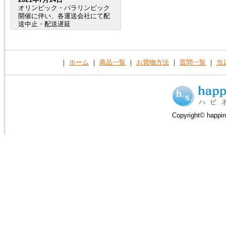
オリンピック・パラリンピック
開催に伴い、各運送会社にて配
送中止・配送遅延
が発生する事が予想されます。
（特に、交通が規制される会場
周辺など。）
つきましては、オリンピック・
｜
ホーム
｜
商品一覧
｜
お買物方法
｜
質問一覧
｜
当
パラリンピック開催期間中及
び、前後の商品のお
届けは、到着までにお時間が掛
かる場合がございますので宜し
くお願い致します。
Copyright© happin
2020年8月4日
売れ筋人気ランキングを更新し
ました。
2019年6月4日
６月27日（木）から７月２日
（火）頃まで、「Ｇ20サミッ
ト」に伴う
交通規制の影響で、
大阪府（全域）、兵庫県（芦屋
市、尼崎市、伊丹市、西宮市）