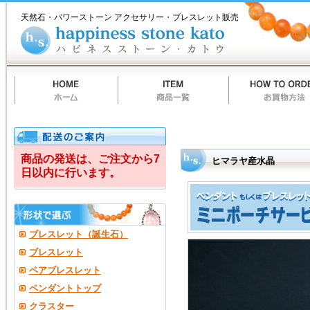
ホ
商
お
質
当
お
ハ
ヒ
ー
品
買
問
店
買
ピ
天然石・パワーストーン アクセサリー・ブレスレット販売
ム
一
物
一
の
い
ネ
マ
覧
方
覧
ご
物
ス
法
案
カ
ス
ラ
内
ー
ト
ト
ー
ヤ
ン
カ
ト
産
ウ
水
晶
商品の発送は、ご注文から7
ヒマラヤ産水晶
日以内に行います。
ブレスレット（誕生石）
ブレスレット
ペアブレスレット
ペンダントトップ
クラスター