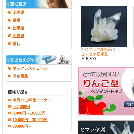
全体運
金運
仕事運
恋愛運
癒し
< ヒマラヤ産水晶 >
ヒマラヤ産水晶
￥ 5,300
ネックレスチェーン
浄化用品
今月のご奉仕コーナー
～3,000円
3,000円～10,000円
10,000円～30,000円
30,000円～