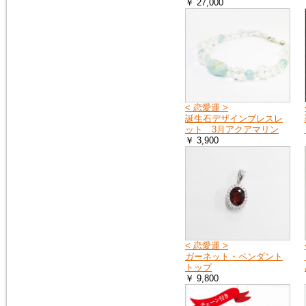
￥ 27,000
2018年9月8日
大阪府の一部・京都府の一部・
北海道の全域へ荷物をお送りす
ることができません。詳しく
は、ヤマト運輸のホームページ
をご覧ください。
ヤマト運輸ホームページ
< 恋愛運 >
誕生石デザインブレスレ
2018年7月11日
ット 3月アクアマリン
豪雨の影響で、荷物をお送りで
￥ 3,900
きない地域や、配達の遅延が起
こる地域があります。詳しく
は、ヤマト運輸のホームページ
をご覧ください。
ヤマト運輸ホームページ
2018年6月19日
※大阪府を中心とした地震の影
< 恋愛運 >
響により、商品のお届けが遅延
ガーネット・ペンダント
する可能性がございます。
トップ
ご迷惑をお掛けいたしますが、
￥ 9,800
ご理解のほど何卒よろしくお願
い申し上げます。