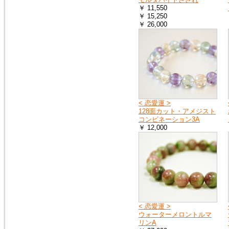
へ
￥ 11,550
お送りする荷物の到着に遅れが
￥ 15,250
出たり、配達日時の指定ができ
￥ 26,000
ない場合があります。
詳しくは、こちら
2019年4月27日
10連休中も、通常通り営業の予
定ですが、メールでのお返事や
ご注文のお礼などのご連絡は多
< 恋愛運 >
少遅れる場合がございます。
128面カット・アメジスト
また、運送会社の都合により、
コンビネーション3A
配達時間の遅配が発生する場合
￥ 12,000
がございますので、配達ご希望
日時に余裕をもって、ご注文時
にご指定下さい。
何卒、宜しくお願い申し上げま
す。
2019年1月1日
謹賀新年
本年も 宜しくお願い申し上げ
< 恋愛運 >
ます
ウォーターメロントルマ
リンA