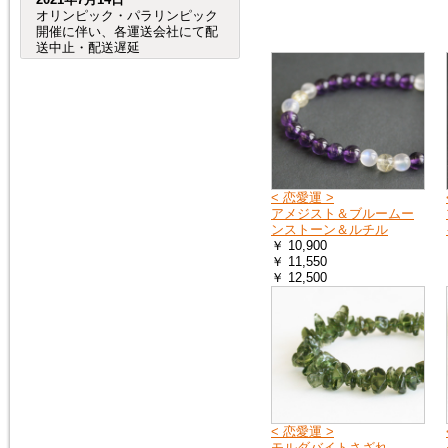
オリンピック・パラリンピック
開催に伴い、各運送会社にて配
送中止・配送遅延
が発生する事が予想されます。
（特に、交通が規制される会場
周辺など。）
つきましては、オリンピック・
パラリンピック開催期間中及
び、前後の商品のお
届けは、到着までにお時間が掛
かる場合がございますので宜し
くお願い致します。
< 恋愛運 >
アメジスト＆ブルームー
ンストーン＆ルチル
￥ 10,900
2020年8月4日
￥ 11,550
売れ筋人気ランキングを更新し
￥ 12,500
ました。
2019年6月4日
６月27日（木）から７月２日
（火）頃まで、「Ｇ20サミッ
ト」に伴う
交通規制の影響で、
大阪府（全域）、兵庫県（芦屋
< 恋愛運 >
市、尼崎市、伊丹市、西宮市）
モルダバイトさざれ