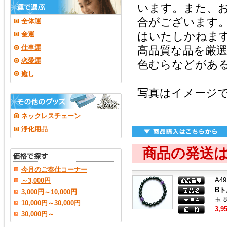
います。また、
合がございます
全体運
はいたしかねま
金運
仕事運
高品質な品を厳
恋愛運
色むらなどがあ
癒し
写真はイメージ
ネックレスチェーン
浄化用品
商品の発送
今月のご奉仕コーナー
A49
～3,000円
B
3,000円～10,000円
玉 
10,000円～30,000円
3,9
30,000円～