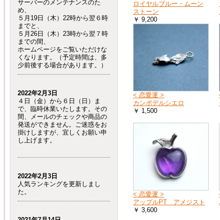
サーバーのメンテナンスのた
ロイヤルブルー・ムーン
め、
ストーン
５月19日（木）22時から翌６時
￥ 9,200
までと、
５月26日（木）23時から翌７時
までの間、
ホームページをご覧いただけな
くなります。（予定時間は、多
少前後する場合があります。）
2022年2月3日
< 恋愛運 >
４日（金）から６日（日）ま
カンポデルシエロ
で、臨時休業いたします。その
￥ 1,500
間、メールのチェックや商品の
発送ができません。ご迷惑をお
掛けしますが、宜しくお願い申
し上げます。
2022年2月3日
人気ランキングを更新しまし
た。
< 恋愛運 >
アップルPT アメジスト
￥ 3,600
2021年7月14日