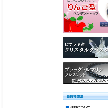
ス）を、掲載しました。
モルダバイト・ペンダントトッ
プ
2016年1月16日
粒粒編み込みと、スターが出る
ローズクォーツのブレスレット
を追加しました。
ローズクォーツ・ブレスレット
2015年5月7日
人気の高い、タイガーアイの専
用項目を作り、新しいブレスレ
ットを追加しました。非常に珍
しい、タイガークオーツもお見
逃しなく！
タイガーアイ
2015年2月28日
宝石質と言っても良いクラス
の、ガーネット・ペンダントト
ップを追加しました。１点限定
の入荷です。
ガーネットＰＴ