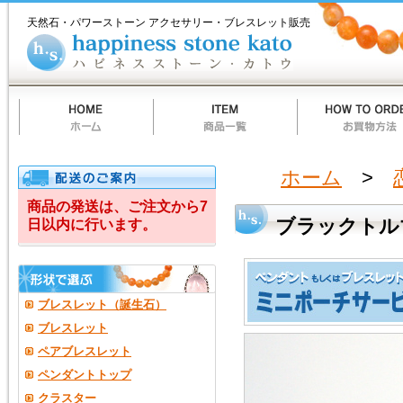
ホ
商
お
質
当
お
ハ
ブ
ー
品
買
問
店
買
ピ
天然石・パワーストーン アクセサリー・ブレスレット販売
ム
一
物
一
の
い
ネ
ラ
覧
方
覧
ご
物
ス
法
案
カ
ス
ッ
内
ー
ト
ト
ー
ク
ン
カ
ト
ト
ウ
ル
ホーム
>
マ
商品の発送は、ご注文から7
ブラックトル
日以内に行います。
リ
ン
2
ブレスレット（誕生石）
Ａ・
ブレスレット
ペアブレスレット
ア
ペンダントトップ
メ
クラスター