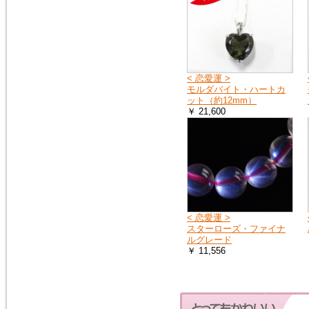
2018年1月20日
１月25日（木曜日）午前０時か
ら７時の間で、メンテナンスの
ため、１時間ほどホームページ
をご覧いただけなくなります。
< 恋愛運 >
申し訳ございません。
モルダバイト・ハートカ
ット（約12mm）
￥ 21,600
2016年9月27日
「期間限定ご奉仕品」の掲載品
を買い物かごに入れると、割引
前の旧価格が表示される点を修
正いたしました。
2016年3月3日
イタリア製シルバーチェーン
< 恋愛運 >
（ボックス）を掲載しました。
スターローズ・ファイナ
シルバーチェーン
ルグレード
￥ 11,556
2016年3月3日
モルダバイトのペンダントトッ
プ（シルバーチェーン・サービ