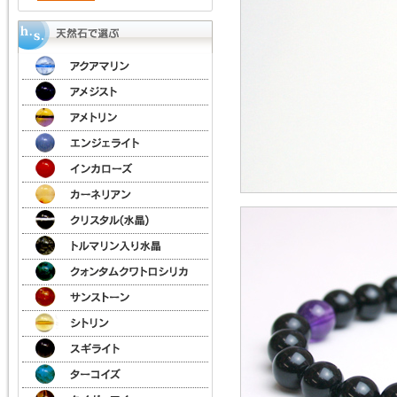
ジ
ス
ト
Ａ