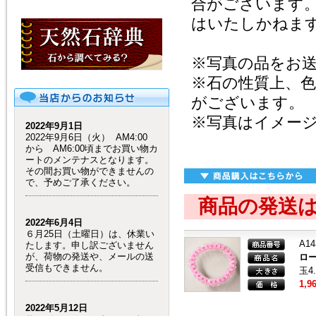
合がございます
はいたしかねま
※写真の品をお
※石の性質上、
がございます。
※写真はイメー
2022年9月1日
2022年9月6日（火） AM4:00
から AM6:00頃までお買い物カ
ートのメンテナスとなります。
その間お買い物ができませんの
で、予めご了承ください。
商品の発送
2022年6月4日
６月25日（土曜日）は、休業い
A14
たします。申し訳ございません
が、荷物の発送や、メールの送
ロ
受信もできません。
玉4
1,9
2022年5月12日