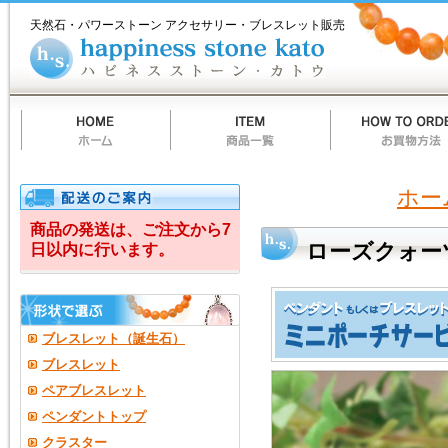
ホ
商
お
質
当
お
ハ
ロ
ー
品
買
問
店
買
ピ
天然石・パワーストーン アクセサリー・ブレスレット販売
ム
一
物
一
の
い
ネ
ー
覧
方
覧
ご
物
ス
法
案
カ
ス
ズ
内
ー
ト
ト
ー
ク
ン
カ
ト
ォ
ウ
ー
ホー
ツ
商品の発送は、ご注文から7
ローズクォー
日以内に行います。
粒々
編
み
ブレスレット（誕生石）
込
ブレスレット
ペアブレスレット
み
ペンダントトップ
クラスター