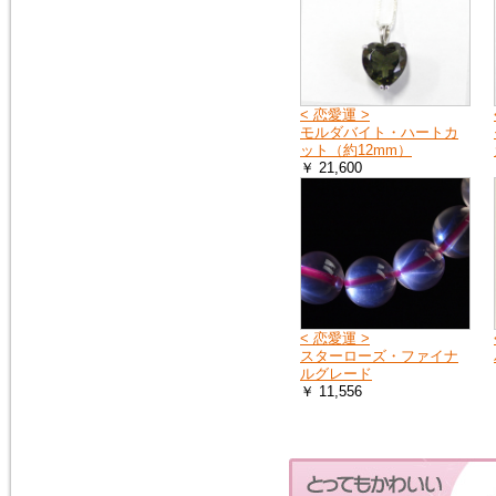
ス）を、掲載しました。
モルダバイト・ペンダントトッ
プ
2016年1月16日
< 恋愛運 >
粒粒編み込みと、スターが出る
モルダバイト・ハートカ
ローズクォーツのブレスレット
ット（約12mm）
を追加しました。
￥ 21,600
ローズクォーツ・ブレスレット
2015年5月7日
人気の高い、タイガーアイの専
用項目を作り、新しいブレスレ
ットを追加しました。非常に珍
しい、タイガークオーツもお見
逃しなく！
< 恋愛運 >
タイガーアイ
スターローズ・ファイナ
ルグレード
￥ 11,556
2015年2月28日
宝石質と言っても良いクラス
の、ガーネット・ペンダントト
ップを追加しました。１点限定
の入荷です。
ガーネットＰＴ