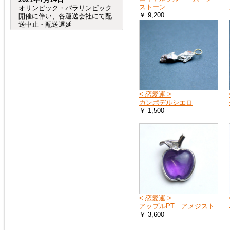
ストーン
オリンピック・パラリンピック
￥ 9,200
開催に伴い、各運送会社にて配
送中止・配送遅延
が発生する事が予想されます。
（特に、交通が規制される会場
周辺など。）
つきましては、オリンピック・
パラリンピック開催期間中及
び、前後の商品のお
届けは、到着までにお時間が掛
かる場合がございますので宜し
< 恋愛運 >
くお願い致します。
カンポデルシエロ
￥ 1,500
2020年8月4日
売れ筋人気ランキングを更新し
ました。
2019年6月4日
６月27日（木）から７月２日
（火）頃まで、「Ｇ20サミッ
ト」に伴う
< 恋愛運 >
交通規制の影響で、
アップルPT アメジスト
大阪府（全域）、兵庫県（芦屋
￥ 3,600
市、尼崎市、伊丹市、西宮市）