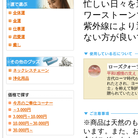
忙しい日々を
ワーストーン
全体運
金運
紫外線により
仕事運
ない方が良い
恋愛運
癒し
ネックレスチェーン
平和/感情の支え
浄化用品
古代ローマ時代
れたとされ、ヨ
士」を称えて制
贈られていたと
今月のご奉仕コーナー
～3,000円
3,000円～10,000円
※商品は天然の
10,000円～30,000円
います。また、
30,000円～