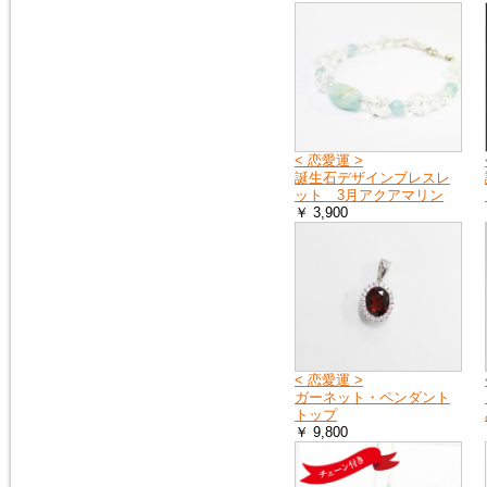
2018年1月20日
１月25日（木曜日）午前０時か
ら７時の間で、メンテナンスの
ため、１時間ほどホームページ
をご覧いただけなくなります。
申し訳ございません。
< 恋愛運 >
誕生石デザインブレスレ
2016年9月27日
ット 3月アクアマリン
「期間限定ご奉仕品」の掲載品
￥ 3,900
を買い物かごに入れると、割引
前の旧価格が表示される点を修
正いたしました。
2016年3月3日
イタリア製シルバーチェーン
（ボックス）を掲載しました。
シルバーチェーン
< 恋愛運 >
ガーネット・ペンダント
トップ
￥ 9,800
2016年3月3日
モルダバイトのペンダントトッ
プ（シルバーチェーン・サービ