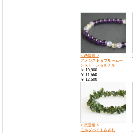
へ
お送りする荷物の到着に遅れが
出たり、配達日時の指定ができ
ない場合があります。
詳しくは、こちら
2019年4月27日
10連休中も、通常通り営業の予
定ですが、メールでのお返事や
ご注文のお礼などのご連絡は多
< 恋愛運 >
少遅れる場合がございます。
アメジスト＆ブルームー
また、運送会社の都合により、
ンストーン＆ルチル
配達時間の遅配が発生する場合
￥ 10,900
がございますので、配達ご希望
￥ 11,550
日時に余裕をもって、ご注文時
￥ 12,500
にご指定下さい。
何卒、宜しくお願い申し上げま
す。
2019年1月1日
謹賀新年
本年も 宜しくお願い申し上げ
ます
< 恋愛運 >
モルダバイトさざれ