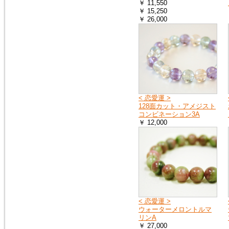
￥ 11,550
￥ 15,250
2018年9月8日
￥ 26,000
大阪府の一部・京都府の一部・
北海道の全域へ荷物をお送りす
ることができません。詳しく
は、ヤマト運輸のホームページ
をご覧ください。
ヤマト運輸ホームページ
2018年7月11日
< 恋愛運 >
豪雨の影響で、荷物をお送りで
128面カット・アメジスト
きない地域や、配達の遅延が起
コンビネーション3A
こる地域があります。詳しく
￥ 12,000
は、ヤマト運輸のホームページ
をご覧ください。
ヤマト運輸ホームページ
2018年6月19日
※大阪府を中心とした地震の影
響により、商品のお届けが遅延
する可能性がございます。
< 恋愛運 >
ご迷惑をお掛けいたしますが、
ウォーターメロントルマ
ご理解のほど何卒よろしくお願
リンA
い申し上げます。
￥ 27,000