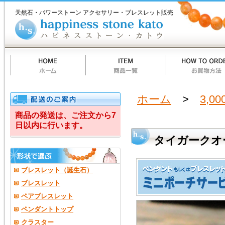
ホ
商
お
質
当
お
ハ
タ
ー
品
買
問
店
買
ピ
天然石・パワーストーン アクセサリー・ブレスレット販売
ム
一
物
一
の
い
ネ
イ
覧
方
覧
ご
物
ス
法
案
カ
ス
ガ
内
ー
ト
ト
ー
ー
ン
カ
ト
ク
ウ
オ
ホーム
>
3,0
ー
商品の発送は、ご注文から7
日以内に行います。
ツ・
タイガークオ
ブ
レ
ブレスレット（誕生石）
ス
ブレスレット
ペアブレスレット
レ
ペンダントトップ
ッ
クラスター