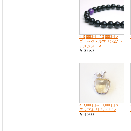
2018年1月20日
１月25日（木曜日）午前０時か
ら７時の間で、メンテナンスの
ため、１時間ほどホームページ
をご覧いただけなくなります。
申し訳ございません。
< 3,000円～10,000円 >
ブラックトルマリン2Ａ・
アメジストＡ
￥ 3,950
2016年9月27日
「期間限定ご奉仕品」の掲載品
を買い物かごに入れると、割引
前の旧価格が表示される点を修
正いたしました。
2016年3月3日
イタリア製シルバーチェーン
（ボックス）を掲載しました。
シルバーチェーン
< 3,000円～10,000円 >
アップルPT シトリン
￥ 4,200
2016年3月3日
モルダバイトのペンダントトッ
プ（シルバーチェーン・サービ