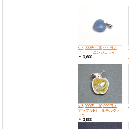
へ
お送りする荷物の到着に遅れが
出たり、配達日時の指定ができ
ない場合があります。
詳しくは、こちら
2019年4月27日
10連休中も、通常通り営業の予
< 3,000円～10,000円 >
定ですが、メールでのお返事や
ハート・エンジェライト
ご注文のお礼などのご連絡は多
￥ 3,600
少遅れる場合がございます。
また、運送会社の都合により、
配達時間の遅配が発生する場合
がございますので、配達ご希望
日時に余裕をもって、ご注文時
にご指定下さい。
何卒、宜しくお願い申し上げま
す。
< 3,000円～10,000円 >
2019年1月1日
アップルPT ルチルクオ
謹賀新年
ーツ
本年も 宜しくお願い申し上げ
￥ 3,900
ます