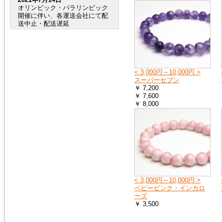
オリンピック・パラリンピック
開催に伴い、各運送会社にて配
送中止・配送遅延
が発生する事が予想されます。
（特に、交通が規制される会場
周辺など。）
つきましては、オリンピック・
パラリンピック開催期間中及
び、前後の商品のお
< 3,000円～10,000円 >
届けは、到着までにお時間が掛
スーパーセブン
かる場合がございますので宜し
￥ 7,200
くお願い致します。
￥ 7,600
￥ 8,000
2020年8月4日
売れ筋人気ランキングを更新し
ました。
2019年6月4日
６月27日（木）から７月２日
< 3,000円～10,000円 >
（火）頃まで、「Ｇ20サミッ
ベビーピンク・インカロ
ト」に伴う
ーズ
交通規制の影響で、
￥ 3,500
大阪府（全域）、兵庫県（芦屋
市、尼崎市、伊丹市、西宮市）