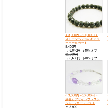
ス）を、掲載しました。
モルダバイト・ペンダントトッ
プ
2016年1月16日
粒粒編み込みと、スターが出る
ローズクォーツのブレスレット
を追加しました。
< 3,000円～10,000円 >
ローズクォーツ・ブレスレット
ストーンヘンジの石ミラ
ーボールカット
8,400円
→ 5,040円 （40％オフ）
2015年5月7日
11,000円
人気の高い、タイガーアイの専
→ 6,600円 （40％オフ）
用項目を作り、新しいブレスレ
ットを追加しました。非常に珍
しい、タイガークオーツもお見
逃しなく！
タイガーアイ
2015年2月28日
宝石質と言っても良いクラス
< 3,000円～10,000円 >
の、ガーネット・ペンダントト
誕生石デザインブレスレ
ップを追加しました。１点限定
ット 2月アメジスト
の入荷です。
￥ 3,900
ガーネットＰＴ