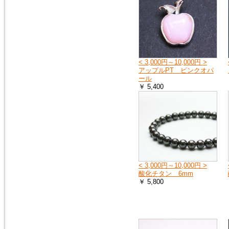
2018年9月8日
大阪府の一部・京都府の一部・
北海道の全域へ荷物をお送りす
ることができません。詳しく
は、ヤマト運輸のホームページ
をご覧ください。
< 3,000円～10,000円 >
ヤマト運輸ホームページ
アップルPT ピンクオパ
ール
￥ 5,400
2018年7月11日
豪雨の影響で、荷物をお送りで
きない地域や、配達の遅延が起
こる地域があります。詳しく
は、ヤマト運輸のホームページ
をご覧ください。
ヤマト運輸ホームページ
< 3,000円～10,000円 >
2018年6月19日
酸化チタン 6mm
※大阪府を中心とした地震の影
￥ 5,800
響により、商品のお届けが遅延
する可能性がございます。
ご迷惑をお掛けいたしますが、
ご理解のほど何卒よろしくお願
い申し上げます。