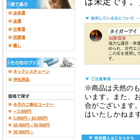
は未定です。
全体運
金運
仕事運
恋愛運
知識/冨貴
強力な護符・幸
癒し
められ、古代エ
この石を使用し
す。
ネックレスチェーン
浄化用品
※商品は天然の
います。また、
合がございます
今月のご奉仕コーナー
～3,000円
はいたしかねま
3,000円～10,000円
10,000円～30,000円
30,000円～