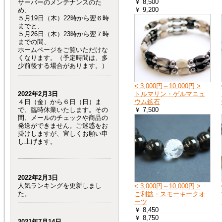
￥ 8,500
サーバーのメンテナンスのた
￥ 9,200
め、
５月19日（木）22時から翌６時
までと、
５月26日（木）23時から翌７時
までの間、
ホームページをご覧いただけな
くなります。（予定時間は、多
少前後する場合があります。）
< 3,000円～10,000円 >
2022年2月3日
トルマリン・ゲルマニュ
４日（金）から６日（日）ま
ウム鉱石
で、臨時休業いたします。その
￥ 7,500
間、メールのチェックや商品の
発送ができません。ご迷惑をお
掛けしますが、宜しくお願い申
し上げます。
2022年2月3日
人気ランキングを更新しまし
< 3,000円～10,000円 >
た。
ご利益・スモーキークオ
ーツ
￥ 8,450
￥ 8,750
2021年7月14日