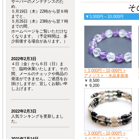
サーバーのメンテナンスのた
そ
め、
５月19日（木）22時から翌６時
までと、
▼3,000円～10,000円
５月26日（木）23時から翌７時
までの間、
ホームページをご覧いただけな
くなります。（予定時間は、多
少前後する場合があります。）
2022年2月3日
４日（金）から６日（日）ま
で、臨時休業いたします。その
< 3,000円～10,000円 >
間、メールのチェックや商品の
アメジスト・水晶多面体
発送ができません。ご迷惑をお
￥ 8,500
掛けしますが、宜しくお願い申
￥ 9,200
し上げます。
2022年2月3日
人気ランキングを更新しまし
た。
< 3,000円～10,000円 >
トルマリン・ゲルマニュ
2021年7月14日