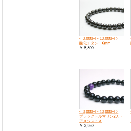
2018年1月20日
１月25日（木曜日）午前０時か
ら７時の間で、メンテナンスの
ため、１時間ほどホームページ
をご覧いただけなくなります。
申し訳ございません。
< 3,000円～10,000円 >
酸化チタン 6mm
￥ 5,800
2016年9月27日
「期間限定ご奉仕品」の掲載品
を買い物かごに入れると、割引
前の旧価格が表示される点を修
正いたしました。
2016年3月3日
イタリア製シルバーチェーン
（ボックス）を掲載しました。
シルバーチェーン
< 3,000円～10,000円 >
ブラックトルマリン2Ａ・
2016年3月3日
アメジストＡ
モルダバイトのペンダントトッ
￥ 3,950
プ（シルバーチェーン・サービ