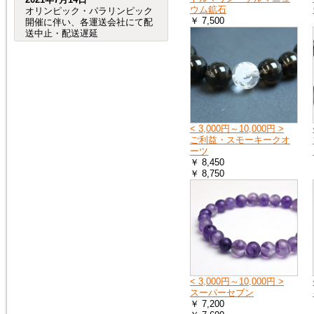
ウム鉱石
オリンピック・パラリンピック
￥ 7,500
開催に伴い、各運送会社にて配
送中止・配送遅延
が発生する事が予想されます。
（特に、交通が規制される会場
周辺など。）
つきましては、オリンピック・
パラリンピック開催期間中及
び、前後の商品のお
届けは、到着までにお時間が掛
かる場合がございますので宜し
< 3,000円～10,000円 >
くお願い致します。
ご利益・スモーキークオ
ーツ
￥ 8,450
￥ 8,750
2020年8月4日
売れ筋人気ランキングを更新し
ました。
2019年6月4日
６月27日（木）から７月２日
（火）頃まで、「Ｇ20サミッ
ト」に伴う
交通規制の影響で、
< 3,000円～10,000円 >
大阪府（全域）、兵庫県（芦屋
スーパーセブン
市、尼崎市、伊丹市、西宮市）
￥ 7,200