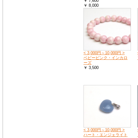
へ
￥ 7,600
お送りする荷物の到着に遅れが
￥ 8,000
出たり、配達日時の指定ができ
ない場合があります。
詳しくは、こちら
2019年4月27日
10連休中も、通常通り営業の予
定ですが、メールでのお返事や
< 3,000円～10,000円 >
ご注文のお礼などのご連絡は多
ベビーピンク・インカロ
少遅れる場合がございます。
ーズ
また、運送会社の都合により、
￥ 3,500
配達時間の遅配が発生する場合
がございますので、配達ご希望
日時に余裕をもって、ご注文時
にご指定下さい。
何卒、宜しくお願い申し上げま
す。
2019年1月1日
謹賀新年
本年も 宜しくお願い申し上げ
ます
< 3,000円～10,000円 >
ハート・エンジェライト