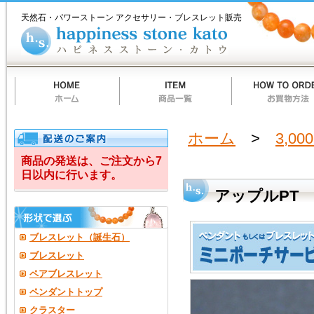
ホ
商
お
質
当
お
ハ
ア
ー
品
買
問
店
買
ピ
天然石・パワーストーン アクセサリー・ブレスレット販売
ム
一
物
一
の
い
ネ
ッ
覧
方
覧
ご
物
ス
法
案
カ
ス
プ
内
ー
ト
ト
ー
ル
ン
カ
PT
ト
ウ
ラ
ホーム
>
3,00
ピ
商品の発送は、ご注文から7
日以内に行います。
ス
アップルPT
ラ
ズ
ブレスレット（誕生石）
リ
ブレスレット
ペアブレスレット
２
ペンダントトップ
Ａ
クラスター