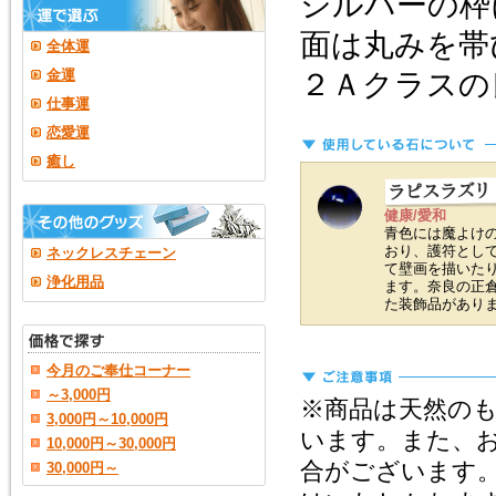
シルバーの枠
面は丸みを帯
全体運
金運
２Ａクラスの
仕事運
恋愛運
癒し
健康/愛和
青色には魔よけ
おり、護符とし
ネックレスチェーン
て壁画を描いた
浄化用品
ます。奈良の正
た装飾品があり
今月のご奉仕コーナー
～3,000円
※商品は天然の
3,000円～10,000円
います。また、
10,000円～30,000円
合がございます
30,000円～