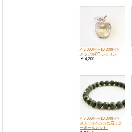
ス）を、掲載しました。
モルダバイト・ペンダントトッ
プ
2016年1月16日
粒粒編み込みと、スターが出る
ローズクォーツのブレスレット
を追加しました。
ローズクォーツ・ブレスレット
< 3,000円～10,000円 >
アップルPT シトリン
￥ 4,200
2015年5月7日
人気の高い、タイガーアイの専
用項目を作り、新しいブレスレ
ットを追加しました。非常に珍
しい、タイガークオーツもお見
逃しなく！
タイガーアイ
2015年2月28日
宝石質と言っても良いクラス
の、ガーネット・ペンダントト
< 3,000円～10,000円 >
ップを追加しました。１点限定
ストーンヘンジの石ミラ
の入荷です。
ーボールカット
ガーネットＰＴ