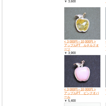
￥ 3,600
2018年9月8日
大阪府の一部・京都府の一部・
北海道の全域へ荷物をお送りす
ることができません。詳しく
は、ヤマト運輸のホームページ
をご覧ください。
ヤマト運輸ホームページ
< 3,000円～10,000円 >
2018年7月11日
アップルPT ルチルクオ
豪雨の影響で、荷物をお送りで
ーツ
きない地域や、配達の遅延が起
￥ 3,900
こる地域があります。詳しく
は、ヤマト運輸のホームページ
をご覧ください。
ヤマト運輸ホームページ
2018年6月19日
※大阪府を中心とした地震の影
響により、商品のお届けが遅延
< 3,000円～10,000円 >
する可能性がございます。
アップルPT ピンクオパ
ご迷惑をお掛けいたしますが、
ール
ご理解のほど何卒よろしくお願
￥ 5,400
い申し上げます。