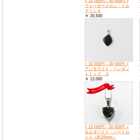
< 10,000円～30,000円 >
ウォーターメロン・トル
マリンＡ
2018年1月20日
￥ 20,500
１月25日（木曜日）午前０時か
ら７時の間で、メンテナンスの
ため、１時間ほどホームページ
をご覧いただけなくなります。
申し訳ございません。
2016年9月27日
「期間限定ご奉仕品」の掲載品
< 10,000円～30,000円 >
を買い物かごに入れると、割引
アンモライト・ペンダン
前の旧価格が表示される点を修
トトップ ３
正いたしました。
￥ 13,000
2016年3月3日
イタリア製シルバーチェーン
（ボックス）を掲載しました。
シルバーチェーン
2016年3月3日
< 10,000円～30,000円 >
モルダバイトのペンダントトッ
モルダバイト・ハートカ
プ（シルバーチェーン・サービ
ット（約10mm）