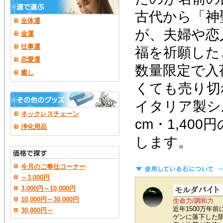
古代から「神
全体運
が、夫婦や恋
金運
仕事運
福を祈願した
恋愛運
数量限定で入
癒し
くても売り切
イタリア製シ
ネックレスチェーン
cm・1,40
浄化用品
します。
今月のご奉仕コーナー
～3,000円
3,000円～10,000円
10,000円～30,000円
生命力/調和力
近年1500万年
30,000円～
ゲンに落下した