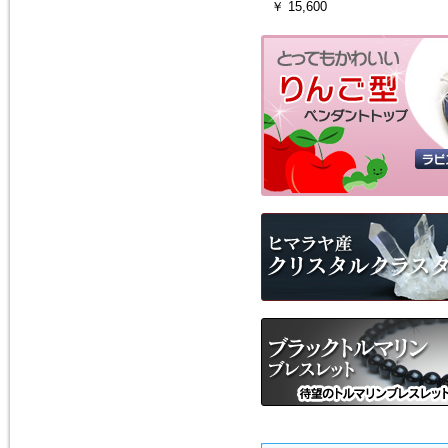
ス）を、掲載しました。
￥ 15,600
モルダバイト・ペンダントトッ
プ
2016年1月16日
粒粒編み込みと、スターが出る
ローズクォーツのブレスレット
を追加しました。
ローズクォーツ・ブレスレット
2015年5月7日
人気の高い、タイガーアイの専
用項目を作り、新しいブレスレ
ットを追加しました。非常に珍
しい、タイガークオーツもお見
逃しなく！
タイガーアイ
2015年2月28日
宝石質と言っても良いクラス
の、ガーネット・ペンダントト
ップを追加しました。１点限定
の入荷です。
ガーネットＰＴ