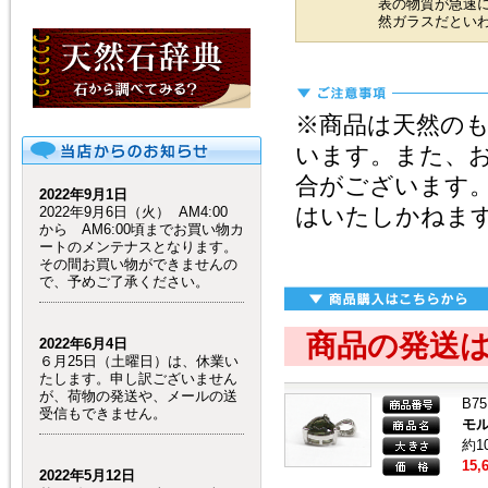
表の物質が急速
然ガラスだとい
※商品は天然の
います。また、
合がございます
2022年9月1日
はいたしかねま
2022年9月6日（火） AM4:00
から AM6:00頃までお買い物カ
ートのメンテナスとなります。
その間お買い物ができませんの
で、予めご了承ください。
商品の発送
2022年6月4日
６月25日（土曜日）は、休業い
たします。申し訳ございません
が、荷物の発送や、メールの送
B75
受信もできません。
モ
約1
15,
2022年5月12日