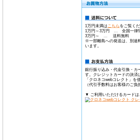
2015年2月10日
トルコ石（ターコイズ）の、ペ
1万円未満は
こちら
をご覧くだ
ンダントトップ３点を追加掲載
1万円～3万円 … 全国一律5
しました。
3万円～ … 送料無料
※一部離島への発送は、別途
います。
銀行振り込み・代金引換・カ
す。クレジットカードの決済
「クロネコwebコレクト」を
（代引手数料はお客様のご負
▼ ご利用いただけるカードは