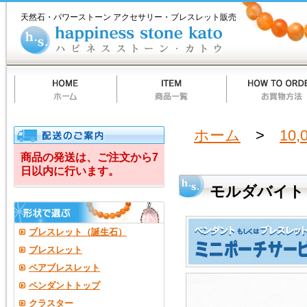
ホ
商
お
質
当
お
ハ
モ
ー
品
買
問
店
買
ピ
天然石・パワーストーン アクセサリー・ブレスレット販売
ム
一
物
一
の
い
ネ
ル
覧
方
覧
ご
物
ス
法
案
カ
ス
ダ
内
ー
ト
ト
ー
バ
ン
カ
ト
イ
ウ
ト・
ホーム
>
10,
ハ
商品の発送は、ご注文から7
日以内に行います。
ー
モルダバイト
ト
カ
ブレスレット（誕生石）
ッ
ブレスレット
ペアブレスレット
ト
ペンダントトップ
（約
クラスター