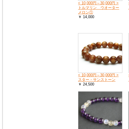
へ
< 10,000円～30,000円 >
お送りする荷物の到着に遅れが
トルマリン ウオーター
出たり、配達日時の指定ができ
メロン①
ない場合があります。
￥ 14,000
詳しくは、こちら
2019年4月27日
10連休中も、通常通り営業の予
定ですが、メールでのお返事や
ご注文のお礼などのご連絡は多
少遅れる場合がございます。
また、運送会社の都合により、
配達時間の遅配が発生する場合
がございますので、配達ご希望
< 10,000円～30,000円 >
日時に余裕をもって、ご注文時
スター・サンストーン
にご指定下さい。
￥ 24,500
何卒、宜しくお願い申し上げま
す。
2019年1月1日
謹賀新年
本年も 宜しくお願い申し上げ
ます