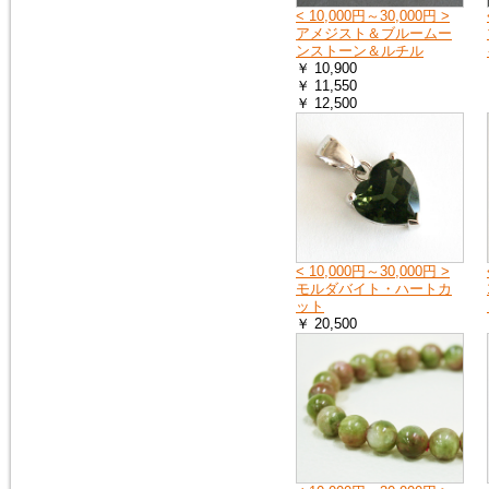
< 10,000円～30,000円 >
2018年9月8日
アメジスト＆ブルームー
大阪府の一部・京都府の一部・
ンストーン＆ルチル
北海道の全域へ荷物をお送りす
￥ 10,900
ることができません。詳しく
￥ 11,550
は、ヤマト運輸のホームページ
￥ 12,500
をご覧ください。
ヤマト運輸ホームページ
2018年7月11日
豪雨の影響で、荷物をお送りで
きない地域や、配達の遅延が起
こる地域があります。詳しく
は、ヤマト運輸のホームページ
< 10,000円～30,000円 >
をご覧ください。
モルダバイト・ハートカ
ヤマト運輸ホームページ
ット
￥ 20,500
2018年6月19日
※大阪府を中心とした地震の影
響により、商品のお届けが遅延
する可能性がございます。
ご迷惑をお掛けいたしますが、
ご理解のほど何卒よろしくお願
い申し上げます。