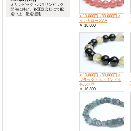
オリンピック・パラリンピック
開催に伴い、各運送会社にて配
送中止・配送遅延
< 10,000円～30,000円 >
が発生する事が予想されます。
インカローズAA
（特に、交通が規制される会場
￥ 18,000
周辺など。）
つきましては、オリンピック・
パラリンピック開催期間中及
び、前後の商品のお
届けは、到着までにお時間が掛
かる場合がございますので宜し
くお願い致します。
2020年8月4日
< 10,000円～30,000円 >
売れ筋人気ランキングを更新し
ブラックトルマリン・ル
ました。
チル水晶
￥ 16,800
2019年6月4日
６月27日（木）から７月２日
（火）頃まで、「Ｇ20サミッ
ト」に伴う
交通規制の影響で、
大阪府（全域）、兵庫県（芦屋
市、尼崎市、伊丹市、西宮市）