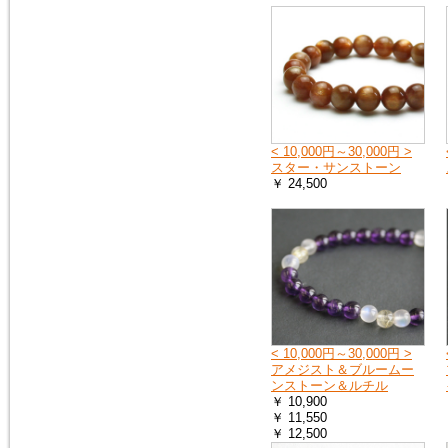
へ
お送りする荷物の到着に遅れが
出たり、配達日時の指定ができ
ない場合があります。
詳しくは、こちら
2019年4月27日
< 10,000円～30,000円 >
10連休中も、通常通り営業の予
スター・サンストーン
定ですが、メールでのお返事や
￥ 24,500
ご注文のお礼などのご連絡は多
少遅れる場合がございます。
また、運送会社の都合により、
配達時間の遅配が発生する場合
がございますので、配達ご希望
日時に余裕をもって、ご注文時
にご指定下さい。
何卒、宜しくお願い申し上げま
す。
< 10,000円～30,000円 >
アメジスト＆ブルームー
2019年1月1日
ンストーン＆ルチル
謹賀新年
￥ 10,900
本年も 宜しくお願い申し上げ
￥ 11,550
ます
￥ 12,500