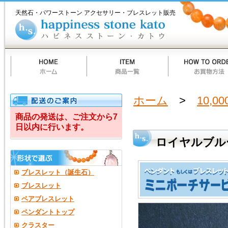
ホ
商
お
質
当
お
ハ
ロ
ー
品
買
問
店
買
ピ
天然石・パワーストーン アクセサリー・ブレスレット販売
ム
一
物
一
の
い
ネ
イ
覧
方
覧
ご
物
ス
法
案
カ
ス
ヤ
内
ー
ト
ト
ー
ル
ン
カ
ト
ブ
ウ
ル
ホーム
>
10,0
ー・
商品の発送は、ご注文から7
日以内に行います。
ム
ロイヤルブル
ー
ン
ブレスレット（誕生石）
ス
ブレスレット
ペアブレスレット
ト
ペンダントトップ
ー
クラスター