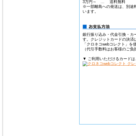
3万円～ … 送料無料
※一部離島への発送は、別途
います。
2015年2月10日
トルコ石（ターコイズ）の、ペ
ンダントトップ３点を追加掲載
しました。
銀行振り込み・代金引換・カ
す。クレジットカードの決済
「クロネコwebコレクト」を
（代引手数料はお客様のご負
▼ ご利用いただけるカードは