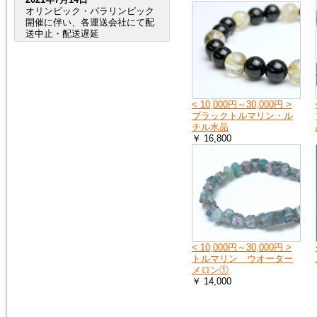
オリンピック・パラリンピック
開催に伴い、各運送会社にて配
送中止・配送遅延
が発生する事が予想されます。
（特に、交通が規制される会場
周辺など。）
つきましては、オリンピック・
パラリンピック開催期間中及
び、前後の商品のお
< 10,000円～30,000円 >
届けは、到着までにお時間が掛
ブラックトルマリン・ル
かる場合がございますので宜し
チル水晶
くお願い致します。
￥ 16,800
2020年8月4日
売れ筋人気ランキングを更新し
ました。
2019年6月4日
< 10,000円～30,000円 >
６月27日（木）から７月２日
トルマリン ウオーター
（火）頃まで、「Ｇ20サミッ
メロン①
ト」に伴う
￥ 14,000
交通規制の影響で、
大阪府（全域）、兵庫県（芦屋
市、尼崎市、伊丹市、西宮市）