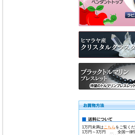
ス）を、掲載しました。
モルダバイト・ペンダントトッ
プ
2016年1月16日
粒粒編み込みと、スターが出る
ローズクォーツのブレスレット
を追加しました。
ローズクォーツ・ブレスレット
2015年5月7日
人気の高い、タイガーアイの専
用項目を作り、新しいブレスレ
ットを追加しました。非常に珍
しい、タイガークオーツもお見
逃しなく！
タイガーアイ
2015年2月28日
宝石質と言っても良いクラス
の、ガーネット・ペンダントト
ップを追加しました。１点限定
1万円未満は
こちら
をご覧くだ
の入荷です。
1万円～3万円 … 全国一律5
ガーネットＰＴ