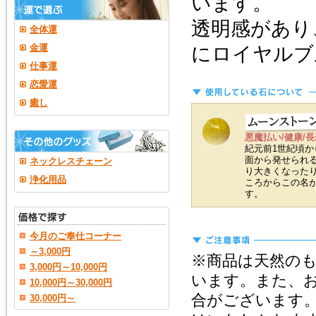
います。
透明感があり
全体運
金運
にロイヤルブ
仕事運
恋愛運
癒し
悪魔払い/健康/長
紀元前1世紀頃
面から発せられ
ネックレスチェーン
り大きくなった
浄化用品
ころからこの名
す。
今月のご奉仕コーナー
～3,000円
※商品は天然の
3,000円～10,000円
います。また、
10,000円～30,000円
合がございます
30,000円～