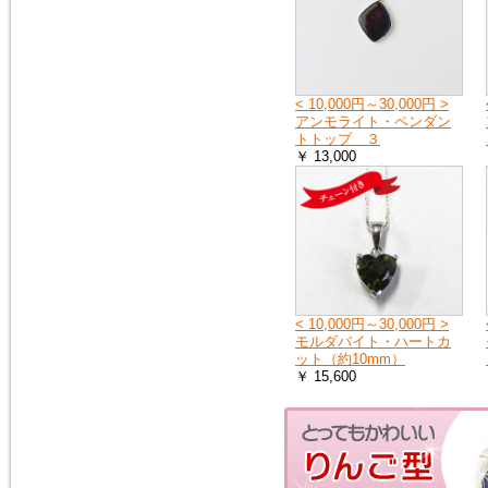
2018年1月20日
１月25日（木曜日）午前０時か
ら７時の間で、メンテナンスの
ため、１時間ほどホームページ
< 10,000円～30,000円 >
をご覧いただけなくなります。
アンモライト・ペンダン
申し訳ございません。
トトップ ３
￥ 13,000
2016年9月27日
「期間限定ご奉仕品」の掲載品
を買い物かごに入れると、割引
前の旧価格が表示される点を修
正いたしました。
2016年3月3日
< 10,000円～30,000円 >
イタリア製シルバーチェーン
モルダバイト・ハートカ
（ボックス）を掲載しました。
ット（約10mm）
シルバーチェーン
￥ 15,600
2016年3月3日
モルダバイトのペンダントトッ
プ（シルバーチェーン・サービ