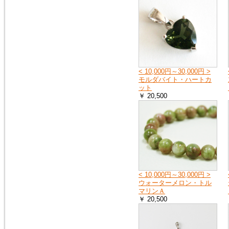
2018年9月8日
大阪府の一部・京都府の一部・
北海道の全域へ荷物をお送りす
ることができません。詳しく
は、ヤマト運輸のホームページ
をご覧ください。
ヤマト運輸ホームページ
< 10,000円～30,000円 >
モルダバイト・ハートカ
ット
2018年7月11日
￥ 20,500
豪雨の影響で、荷物をお送りで
きない地域や、配達の遅延が起
こる地域があります。詳しく
は、ヤマト運輸のホームページ
をご覧ください。
ヤマト運輸ホームページ
2018年6月19日
< 10,000円～30,000円 >
※大阪府を中心とした地震の影
ウォーターメロン・トル
響により、商品のお届けが遅延
マリンＡ
する可能性がございます。
￥ 20,500
ご迷惑をお掛けいたしますが、
ご理解のほど何卒よろしくお願
い申し上げます。