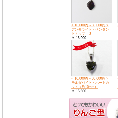
2018年1月20日
１月25日（木曜日）午前０時か
ら７時の間で、メンテナンスの
ため、１時間ほどホームページ
< 10,000円～30,000円 >
をご覧いただけなくなります。
アンモライト・ペンダン
申し訳ございません。
トトップ ３
￥ 13,000
2016年9月27日
「期間限定ご奉仕品」の掲載品
を買い物かごに入れると、割引
前の旧価格が表示される点を修
正いたしました。
2016年3月3日
< 10,000円～30,000円 >
イタリア製シルバーチェーン
モルダバイト・ハートカ
（ボックス）を掲載しました。
ット（約10mm）
シルバーチェーン
￥ 15,600
2016年3月3日
モルダバイトのペンダントトッ
プ（シルバーチェーン・サービ