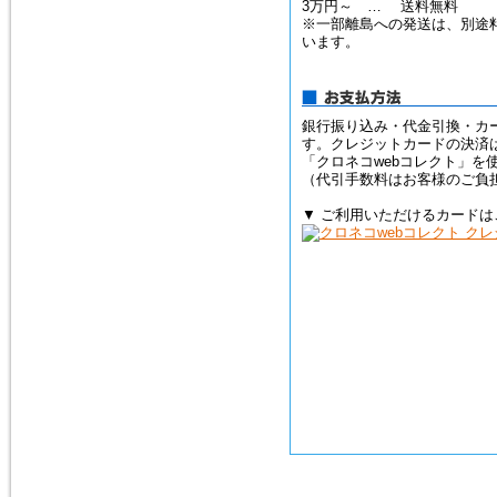
3万円～ … 送料無料
※一部離島への発送は、別途
います。
2015年2月10日
トルコ石（ターコイズ）の、ペ
ンダントトップ３点を追加掲載
しました。
銀行振り込み・代金引換・カ
す。クレジットカードの決済
「クロネコwebコレクト」を
（代引手数料はお客様のご負
▼ ご利用いただけるカードは