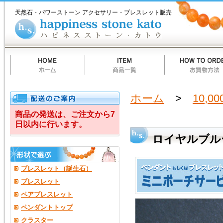
ホ
商
お
質
当
お
ハ
ロ
ー
品
買
問
店
買
ピ
天然石・パワーストーン アクセサリー・ブレスレット販売
ム
一
物
一
の
い
ネ
イ
覧
方
覧
ご
物
ス
法
案
カ
ス
ヤ
内
ー
ト
ト
ー
ル
ン
カ
ト
ブ
ウ
ル
ホーム
>
10,0
ー・
商品の発送は、ご注文から7
日以内に行います。
ム
ロイヤルブル
ー
ン
ブレスレット（誕生石）
ス
ブレスレット
ペアブレスレット
ト
ペンダントトップ
ー
クラスター