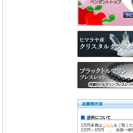
ス）を、掲載しました。
モルダバイト・ペンダントトッ
プ
2016年1月16日
粒粒編み込みと、スターが出る
ローズクォーツのブレスレット
を追加しました。
ローズクォーツ・ブレスレット
2015年5月7日
人気の高い、タイガーアイの専
用項目を作り、新しいブレスレ
ットを追加しました。非常に珍
しい、タイガークオーツもお見
逃しなく！
タイガーアイ
2015年2月28日
宝石質と言っても良いクラス
の、ガーネット・ペンダントト
ップを追加しました。１点限定
1万円未満は
こちら
をご覧くだ
の入荷です。
1万円～3万円 … 全国一律5
ガーネットＰＴ