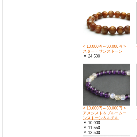
へ
お送りする荷物の到着に遅れが
出たり、配達日時の指定ができ
ない場合があります。
詳しくは、こちら
2019年4月27日
< 10,000円～30,000円 >
10連休中も、通常通り営業の予
スター・サンストーン
定ですが、メールでのお返事や
￥ 24,500
ご注文のお礼などのご連絡は多
少遅れる場合がございます。
また、運送会社の都合により、
配達時間の遅配が発生する場合
がございますので、配達ご希望
日時に余裕をもって、ご注文時
にご指定下さい。
何卒、宜しくお願い申し上げま
す。
< 10,000円～30,000円 >
アメジスト＆ブルームー
2019年1月1日
ンストーン＆ルチル
謹賀新年
￥ 10,900
本年も 宜しくお願い申し上げ
￥ 11,550
ます
￥ 12,500