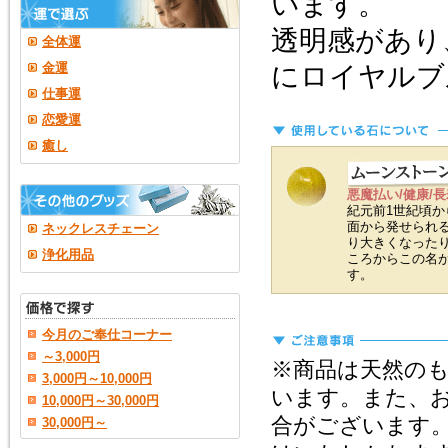
います。
透明感があり
全体運
金運
にロイヤルブ
仕事運
恋愛運
癒し
悪魔払い/健康/長
紀元前1世紀頃
面から発せられ
ネックレスチェーン
り大きくなった
浄化用品
ころからこの名
す。
今月のご奉仕コーナー
～3,000円
※商品は天然の
3,000円～10,000円
います。また、
10,000円～30,000円
合がございます
30,000円～