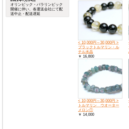
オリンピック・パラリンピック
開催に伴い、各運送会社にて配
送中止・配送遅延
が発生する事が予想されます。
（特に、交通が規制される会場
周辺など。）
つきましては、オリンピック・
パラリンピック開催期間中及
び、前後の商品のお
< 10,000円～30,000円 >
届けは、到着までにお時間が掛
ブラックトルマリン・ル
かる場合がございますので宜し
チル水晶
くお願い致します。
￥ 16,800
2020年8月4日
売れ筋人気ランキングを更新し
ました。
2019年6月4日
< 10,000円～30,000円 >
６月27日（木）から７月２日
トルマリン ウオーター
（火）頃まで、「Ｇ20サミッ
メロン①
ト」に伴う
￥ 14,000
交通規制の影響で、
大阪府（全域）、兵庫県（芦屋
市、尼崎市、伊丹市、西宮市）