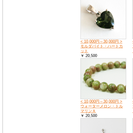
2018年9月8日
大阪府の一部・京都府の一部・
北海道の全域へ荷物をお送りす
ることができません。詳しく
は、ヤマト運輸のホームページ
をご覧ください。
ヤマト運輸ホームページ
< 10,000円～30,000円 >
モルダバイト・ハートカ
ット
2018年7月11日
￥ 20,500
豪雨の影響で、荷物をお送りで
きない地域や、配達の遅延が起
こる地域があります。詳しく
は、ヤマト運輸のホームページ
をご覧ください。
ヤマト運輸ホームページ
2018年6月19日
< 10,000円～30,000円 >
※大阪府を中心とした地震の影
ウォーターメロン・トル
響により、商品のお届けが遅延
マリンＡ
する可能性がございます。
￥ 20,500
ご迷惑をお掛けいたしますが、
ご理解のほど何卒よろしくお願
い申し上げます。