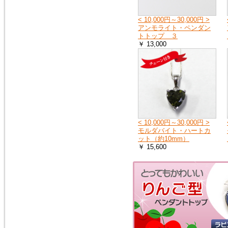
2018年9月8日
< 10,000円～30,000円 >
大阪府の一部・京都府の一部・
アンモライト・ペンダン
北海道の全域へ荷物をお送りす
トトップ ３
ることができません。詳しく
￥ 13,000
は、ヤマト運輸のホームページ
をご覧ください。
ヤマト運輸ホームページ
2018年7月11日
豪雨の影響で、荷物をお送りで
きない地域や、配達の遅延が起
こる地域があります。詳しく
< 10,000円～30,000円 >
は、ヤマト運輸のホームページ
モルダバイト・ハートカ
をご覧ください。
ット（約10mm）
ヤマト運輸ホームページ
￥ 15,600
2018年6月19日
※大阪府を中心とした地震の影
響により、商品のお届けが遅延
する可能性がございます。
ご迷惑をお掛けいたしますが、
ご理解のほど何卒よろしくお願
い申し上げます。