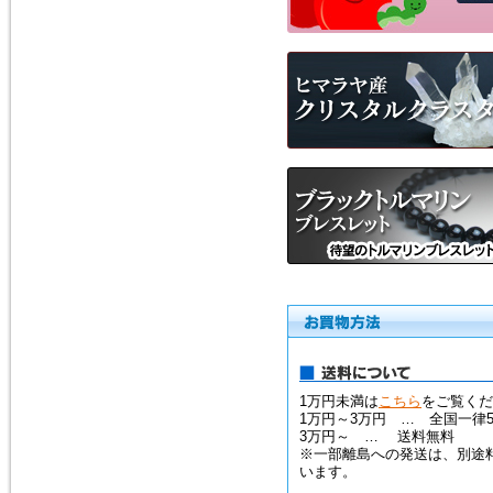
2018年1月20日
１月25日（木曜日）午前０時か
ら７時の間で、メンテナンスの
ため、１時間ほどホームページ
をご覧いただけなくなります。
申し訳ございません。
2016年9月27日
「期間限定ご奉仕品」の掲載品
を買い物かごに入れると、割引
前の旧価格が表示される点を修
正いたしました。
2016年3月3日
イタリア製シルバーチェーン
（ボックス）を掲載しました。
シルバーチェーン
1万円未満は
こちら
をご覧くだ
1万円～3万円 … 全国一律5
3万円～ … 送料無料
2016年3月3日
※一部離島への発送は、別途
モルダバイトのペンダントトッ
います。
プ（シルバーチェーン・サービ