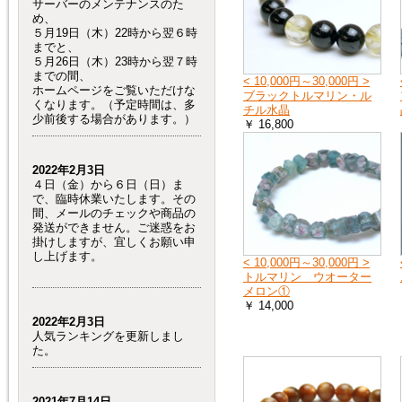
サーバーのメンテナンスのた
め、
５月19日（木）22時から翌６時
までと、
５月26日（木）23時から翌７時
までの間、
< 10,000円～30,000円 >
ホームページをご覧いただけな
ブラックトルマリン・ル
くなります。（予定時間は、多
チル水晶
少前後する場合があります。）
￥ 16,800
2022年2月3日
４日（金）から６日（日）ま
で、臨時休業いたします。その
間、メールのチェックや商品の
発送ができません。ご迷惑をお
掛けしますが、宜しくお願い申
し上げます。
< 10,000円～30,000円 >
トルマリン ウオーター
メロン①
￥ 14,000
2022年2月3日
人気ランキングを更新しまし
た。
2021年7月14日