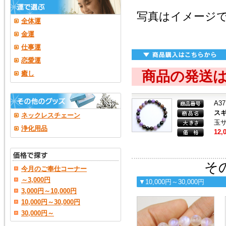
写真はイメージ
全体運
金運
仕事運
恋愛運
商品の発送
癒し
A37
スギ
ネックレスチェーン
玉サ
浄化用品
12,
その
今月のご奉仕コーナー
～3,000円
▼10,000円～30,000円
3,000円～10,000円
10,000円～30,000円
30,000円～