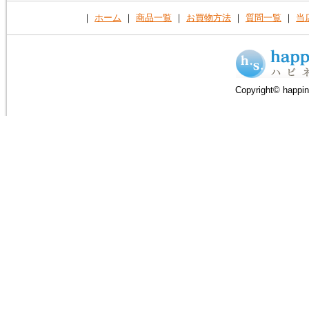
｜
ホーム
｜
商品一覧
｜
お買物方法
｜
質問一覧
｜
当
2015年2月10日
トルコ石（ターコイズ）の、ペ
ンダントトップ３点を追加掲載
しました。
Copyright© happin