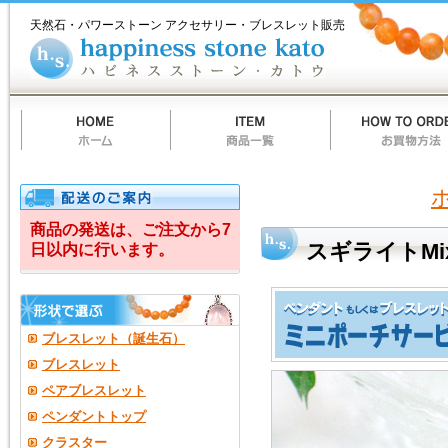
ホ
商
お
質
当
お
ハ
ス
ー
品
買
問
店
買
ピ
天然石・パワーストーン アクセサリー・ブレスレット販売
ム
一
物
一
の
い
ネ
ギ
覧
方
覧
ご
物
ス
法
案
カ
ス
ラ
内
ー
ト
ト
ー
イ
ン
カ
ト
ト
ウ
Mix
商品の発送は、ご注文から7
スギライトMi
日以内に行います。
ブレスレット（誕生石）
ブレスレット
ペアブレスレット
ペンダントトップ
クラスター