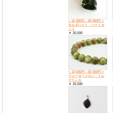
へ
お送りする荷物の到着に遅れが
出たり、配達日時の指定ができ
ない場合があります。
詳しくは、こちら
< 10,000円～30,000円 >
モルダバイト・ハートカ
ット
￥ 20,500
2019年4月27日
10連休中も、通常通り営業の予
定ですが、メールでのお返事や
ご注文のお礼などのご連絡は多
少遅れる場合がございます。
また、運送会社の都合により、
配達時間の遅配が発生する場合
がございますので、配達ご希望
日時に余裕をもって、ご注文時
にご指定下さい。
< 10,000円～30,000円 >
何卒、宜しくお願い申し上げま
ウォーターメロン・トル
す。
マリンＡ
￥ 20,500
2019年1月1日
謹賀新年
本年も 宜しくお願い申し上げ
ます