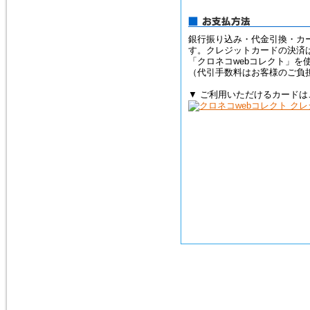
ス）を、掲載しました。
モルダバイト・ペンダントトッ
プ
銀行振り込み・代金引換・カ
す。クレジットカードの決済
「クロネコwebコレクト」を
2016年1月16日
（代引手数料はお客様のご負
粒粒編み込みと、スターが出る
ローズクォーツのブレスレット
▼ ご利用いただけるカードは
を追加しました。
ローズクォーツ・ブレスレット
2015年5月7日
人気の高い、タイガーアイの専
用項目を作り、新しいブレスレ
ットを追加しました。非常に珍
しい、タイガークオーツもお見
逃しなく！
タイガーアイ
2015年2月28日
宝石質と言っても良いクラス
の、ガーネット・ペンダントト
ップを追加しました。１点限定
の入荷です。
ガーネットＰＴ