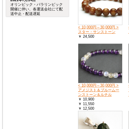
オリンピック・パラリンピック
開催に伴い、各運送会社にて配
送中止・配送遅延
が発生する事が予想されます。
（特に、交通が規制される会場
< 10,000円～30,000円 >
周辺など。）
スター・サンストーン
つきましては、オリンピック・
￥ 24,500
パラリンピック開催期間中及
び、前後の商品のお
届けは、到着までにお時間が掛
かる場合がございますので宜し
くお願い致します。
2020年8月4日
売れ筋人気ランキングを更新し
ました。
< 10,000円～30,000円 >
アメジスト＆ブルームー
ンストーン＆ルチル
2019年6月4日
￥ 10,900
６月27日（木）から７月２日
￥ 11,550
（火）頃まで、「Ｇ20サミッ
￥ 12,500
ト」に伴う
交通規制の影響で、
大阪府（全域）、兵庫県（芦屋
市、尼崎市、伊丹市、西宮市）